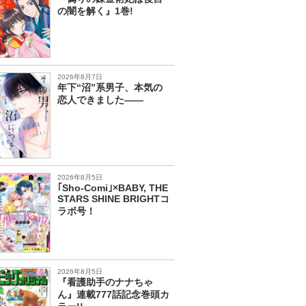
の闇を解く』1巻!
2026年8月7日
年下“沼”系男子、本気の
恋人できました――
2026年8月5日
｢Sho-Comi｣×BABY, THE
STARS SHINE BRIGHTコ
ラボ号！
2026年8月5日
『看護助手のナナちゃ
ん』連載777話記念巻頭カ