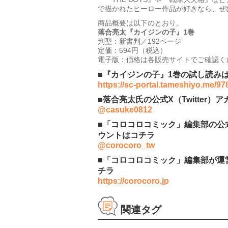
で描かれたヒーロー作品が好きなら、ぜひ
商品概要は以下のとおり。
落合亮太『カイジンの子』1巻
判型：新書判／192ページ
定価：594円（税込）
電子版：価格は各販売サイトでご確認く
■『カイジンの子』1巻の試し読み
https://sc-portal.tameshiyo.me/9
■落合亮太氏の公式X（Twitter）
@casuke0812
■「コロコロコミック」編集部の公式X
ウントはコチラ
@corocoro_tw
■「コロコロコミック」編集部が運
チラ
https://corocoro.jp
関連タグ