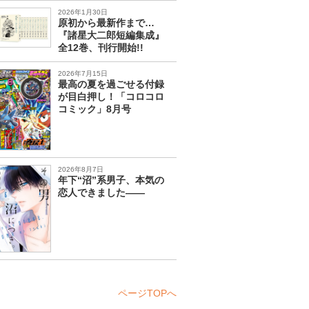
2026年1月30日
原初から最新作まで…
『諸星大二郎短編集成』
全12巻、刊行開始!!
2026年7月15日
最高の夏を過ごせる付録
が目白押し！「コロコロ
コミック」8月号
2026年8月7日
年下“沼”系男子、本気の
恋人できました――
ページTOPへ