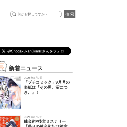
検 索
新着ニュース
2026年8月7日
「プチコミック」9月号の
表紙は『その男、沼につ
き。』！
2026年8月7日
錬金術×後宮ミステリー
『偽りの錬金術妃は後宮