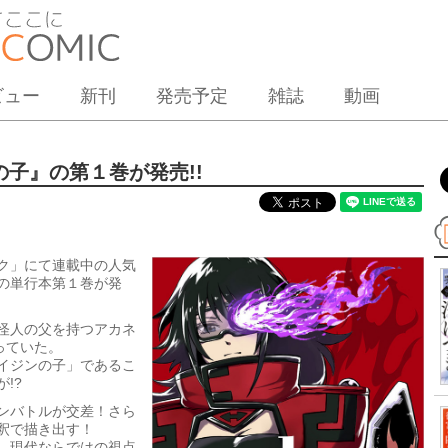
ビュー
新刊
発売予定
雑誌
動画
子』の第１巻が発売!!
ク」にて連載中の人気
の単行本第１巻が発
怪人の父を持つアカネ
っていた。
イジンの子」であるこ
!?
ンバトルが交差！さら
釈で描き出す！
ど、現代ならではの視点