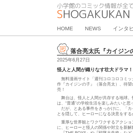
HOME
NEWS
インタ
落合亮太氏『カイジンの
2025年6月27日
怪人と人間が織りなす壮大ドラマ！
無料漫画サイト「週刊コロコロコミッ
作『カイジンの子』（落合亮太）、待望
売！
舞台は、怪人と人間が共存する地球。
は、“普通”の学校生活を楽しみたいと思
だが、とある事件をきっかけに、「カ
とを隠して、ヒーローになる決意をするが
重厚な世界観とワクワクするアクショ
に、ヒーローと怪人の関係や対立を新解
『THE BOYS』や『戦隊大失格』な