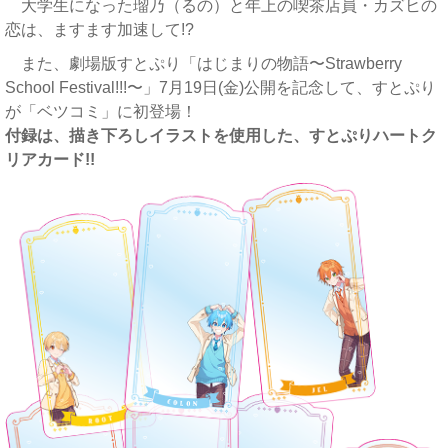
大学生になった瑠乃（るの）と年上の喫茶店員・カズヒの
恋は、ますます加速して!?
また、劇場版すとぷり「はじまりの物語〜Strawberry
School Festival!!!〜」7月19日(金)公開を記念して、すとぷり
が「ベツコミ」に初登場！
付録は、描き下ろしイラストを使用した、すとぷりハートク
リアカード!!