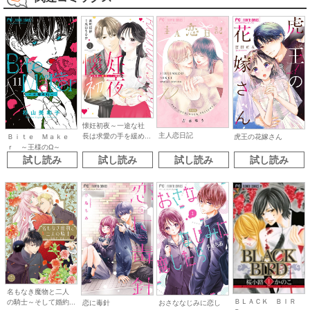
懐妊初夜～一途な社
主人恋日記
長は求愛の手を緩め...
Ｂｉｔｅ Ｍａｋｅ
虎王の花嫁さん
ｒ ～王様のΩ～
試し読み
試し読み
試し読み
試し読み
名もなき魔物と二人
ＢＬＡＣＫ ＢＩＲ
の騎士～そして婚約...
恋に毒針
おさななじみに恋し