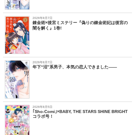
2026年8月7日
錬金術×後宮ミステリー『偽りの錬金術妃は後宮の
闇を解く』1巻!
2026年8月7日
年下“沼”系男子、本気の恋人できました――
2026年8月5日
｢Sho-Comi｣×BABY, THE STARS SHINE BRIGHT
コラボ号！