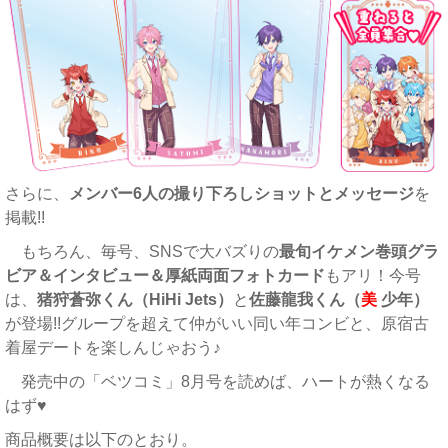
さらに、
メンバー6人の撮り下ろしショットとメッセージ
を
掲載!!
もちろん、毎号、SNSで大バズりの
最旬イケメン巻頭グラ
ビア＆インタビュー＆厚紙両面フォトカード
もアリ！今号
は、
猪狩蒼弥くん（HiHi Jets）
と
佐藤龍我くん（
美
少年）
が登場!!グループを超えて仲がいい同い年コンビと、原宿古
着屋デートを楽しんじゃおう♪
発売中の「ベツコミ」8月号を読めば、ハートが熱くなる
はず♥
商品概要は以下のとおり。