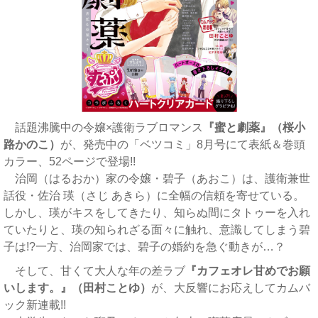
話題沸騰中の令嬢×護衛ラブロマンス
『蜜と劇薬』（桜小
路かのこ）
が、発売中の「ベツコミ」8月号にて表紙＆巻頭
カラー、52ページで登場!!
治岡（はるおか）家の令嬢・碧子（あおこ）は、護衛兼世
話役・佐治 瑛（さじ あきら）に全幅の信頼を寄せている。
しかし、瑛がキスをしてきたり、知らぬ間にタトゥーを入れ
ていたりと、瑛の知られざる面々に触れ、意識してしまう碧
子は!?一方、治岡家では、碧子の婚約を急ぐ動きが…？
そして、甘くて大人な年の差ラブ
『カフェオレ甘めでお願
いします。』（田村ことゆ）
が、大反響にお応えしてカムバ
ック新連載!!