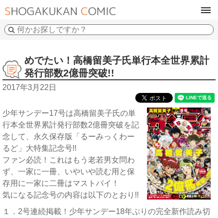
tog
navi
めでたい！高橋留美子氏単行本全世界累計
発行部数2億冊突破!!
2017年3月22日
少年サンデー17号は高橋留美子氏の単
行本全世界累計発行部数2億冊突破を記
念して、永久保存版「るーみっくわー
るど」大特集記念号!!
ファン必読！これはもう老若男女問わ
ず、一家に一冊、いやいや読む用と保
存用に一家に二冊はマストバイ！
気になる記念号の内容は以下のとおり!!
１．2号連続掲載！少年サンデー18年ぶりの完全新作読み切