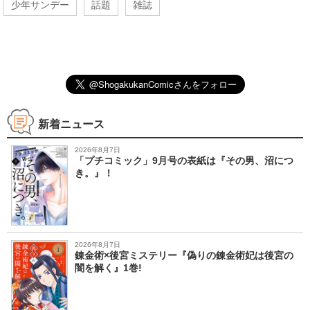
少年サンデー
話題
雑誌
新着ニュース
2026年8月7日
「プチコミック」9月号の表紙は『その男、沼につ
き。』！
2026年8月7日
錬金術×後宮ミステリー『偽りの錬金術妃は後宮の
闇を解く』1巻!