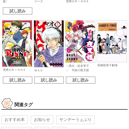
境界のＲＩＮＮＥ
版〕
リーズ
試し読み
高橋留美子劇場
～異伝・絵本草子
境界のＲＩＮＮＥ
～ 半妖の夜叉姫
ＭＡＯ
試し読み
試し読み
試し読み
関連タグ
おすすめ本
お知らせ
サンデーうぇぶり