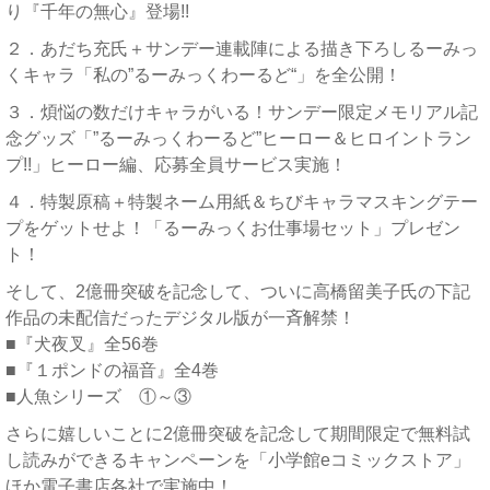
り『千年の無心』登場!!
２．あだち充氏＋サンデー連載陣による描き下ろしるーみっ
くキャラ「私の”るーみっくわーるど“」を全公開！
３．煩悩の数だけキャラがいる！サンデー限定メモリアル記
念グッズ「”るーみっくわーるど”ヒーロー＆ヒロイントラン
プ!!」ヒーロー編、応募全員サービス実施！
４．特製原稿＋特製ネーム用紙＆ちびキャラマスキングテー
プをゲットせよ！「るーみっくお仕事場セット」プレゼン
ト！
そして、2億冊突破を記念して、ついに高橋留美子氏の下記
作品の未配信だったデジタル版が一斉解禁！
■『犬夜叉』全56巻
■『１ポンドの福音』全4巻
■人魚シリーズ ①～③
さらに嬉しいことに2億冊突破を記念して期間限定で無料試
し読みができるキャンペーンを「小学館eコミックストア」
ほか電子書店各社で実施中！