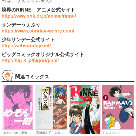
らば、うぇぶりに集え!!
境界のRINNE アニメ公式サイト
http://www.nhk.or.jp/anime/rinne/
サンデーうぇぶり
https://www.sunday-webry.com/
少年サンデー公式サイト
http://websunday.net/
ビッグコミックオリジナル公式サイト
http://big-3.jp/bigoriginal/
関連コミックス
めぞん一刻〔新装
高橋留美子 人魚シ
らんま１／２