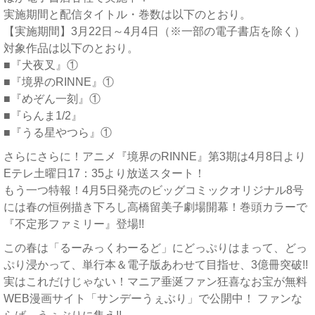
実施期間と配信タイトル・巻数は以下のとおり。
【実施期間】3月22日～4月4日（※一部の電子書店を除く）
対象作品は以下のとおり。
■『犬夜叉』①
■『境界のRINNE』①
■『めぞん一刻』①
■『らんま1/2』
■『うる星やつら』①
さらにさらに！アニメ『境界のRINNE』第3期は4月8日より
Eテレ土曜日17：35より放送スタート！
もう一つ特報！4月5日発売のビッグコミックオリジナル8号
には春の恒例描き下ろし高橋留美子劇場開幕！巻頭カラーで
『不定形ファミリー』登場!!
この春は「るーみっくわーるど」にどっぷりはまって、どっ
ぷり浸かって、単行本＆電子版あわせて目指せ、3億冊突破!!
実はこれだけじゃない！マニア垂涎ファン狂喜なお宝が無料
WEB漫画サイト「サンデーうぇぶり」で公開中！ ファンな