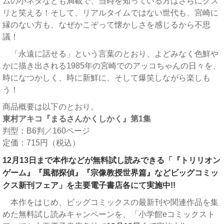
ムの小ネタなども満載で、当時を知っている方はさらにクス
リと笑える！そして、リアルタイムではない世代も、宮崎に
縁のない方も、なぜかこぞって懐かしさを感じるから不思
議！
「永遠に話せる」という言葉のとおり、よどみなく色鮮や
かに描き出される1985年の宮崎でのアッコちゃんの日々を、
時になつかしく、時に新鮮に、そして爆笑しながら楽しも
う！
商品概要は以下のとおり。
東村アキコ『まるさんかくしかく』第1集
判型：B6判／160ページ
定価：715円（税込）
12月13日まで本作などが無料試し読みできる「『トリリオン
ゲーム』『風都探偵』『宗像教授世界篇』などビッグコミッ
クス新刊フェア」を主要電子書店各にて実施中!!
本作をはじめ、ビッグコミックスの最新刊や関連作品を集
めた無料試し読みキャンペーンを、「小学館eコミックスト