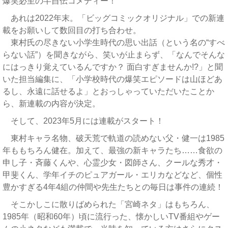
爆笑必至の半自伝コメディー！
あれは2022年末。「ビッグコミックオリジナル」での新連
載をお願いして数回目の打ち合わせ。
東村氏の尽きない小学生時代の思い出話（という名の“すべ
らない話”）を聞きながら、笑いが止まらず、「なんでそんな
にはっきり覚えているんですか？ 面白すぎませんか!?」と聞
いた担当編集に、「小学校時代の爆笑エピソードは山ほどあ
るし、永遠に話せるよ」とおっしゃっていただいたことか
ら、新連載の内容が決定。
そして、2023年5月には連載がスタート！
東村キャラ名物、破天荒で軌道の読めない父・健一は1985
年ももちろん健在。加えて、最強の新キャラたち……食欲の
申し子・斉藤くんや、心霊少女・図師さん、クールな秀才・
甲斐くん、学年イチのピュアガール・エリカなどなど、個性
豊かすぎる4年4組の仲間や先生たちとの毎日は事件の連続！
そこかしこに散りばめられた「宮崎ネタ」はもちろん、
1985年（昭和60年）頃に流行った、懐かしいTV番組やゲー