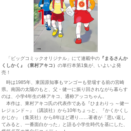
「ビッグコミックオリジナル」にて連載中の
『まるさんか
くしかく』（東村アキコ）
の単行本第1集が、いよいよ発
売！
時は1985年、東国原知事もマンゴーも登場する前の宮崎
県。南国の太陽のもと、父・健一に振り回されながら暮らす
のは、小学4年生の林アキコ、通称アッコちゃん。
本作は、東村アキコ氏の代表作である『ひまわりっ ～健一
レジェンド～』（講談社）から10年ちょっと、『かくかくし
かじか』（集英社）から8年ほど遡り……著者が「思い返し
てみると、一番面白かった」と語る小学生時代を基にした、