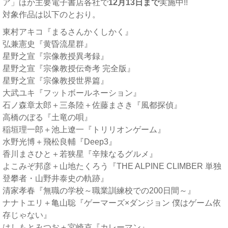
ア」ほか主要電子書店各社で
12月13日まで
実施中!!
対象作品は以下のとおり。
東村アキコ『まるさんかくしかく』
弘兼憲史『黄昏流星群』
星野之宣『宗像教授異考録』
星野之宣『宗像教授伝奇考 完全版』
星野之宣『宗像教授世界篇』
大武ユキ『フットボールネーション』
石ノ森章太郎＋三条陸＋佐藤まさき『風都探偵』
高橋のぼる『土竜の唄』
稲垣理一郎＋池上遼一『トリリオンゲーム』
水野光博＋飛松良輔『Deep3』
香川まさひと＋若狭星『辛辣なるグルメ』
よこみぞ邦彦＋山地たくろう『THE ALPINE CLIMBER 単独
登攀者・山野井泰史の軌跡』
清家孝春『無職の学校～職業訓練校での200日間～』
ナナトエリ＋亀山聡『ゲーマーズ×ダンジョン 僕はゲーム依
存じゃない』
はしもとみつお＋宮崎克『カレーマン』