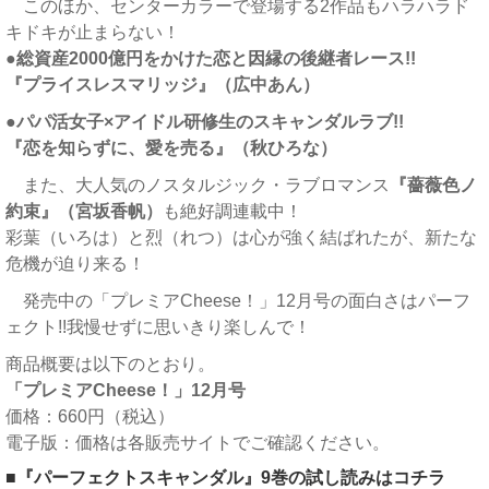
このほか、センターカラーで登場する2作品もハラハラド
キドキが止まらない！
●総資産2000億円をかけた恋と因縁の後継者レース!!
『プライスレスマリッジ』（広中あん）
●パパ活女子×アイドル研修生のスキャンダルラブ!!
『恋を知らずに、愛を売る』（秋ひろな）
また、大人気のノスタルジック・ラブロマンス
『薔薇色ノ
約束』（宮坂香帆）
も絶好調連載中！
彩葉（いろは）と烈（れつ）は心が強く結ばれたが、新たな
危機が迫り来る！
発売中の「プレミアCheese！」12月号の面白さはパーフ
ェクト!!我慢せずに思いきり楽しんで！
商品概要は以下のとおり。
「プレミアCheese！」12月号
価格：660円（税込）
電子版：価格は各販売サイトでご確認ください。
■『パーフェクトスキャンダル』9巻の試し読みはコチラ