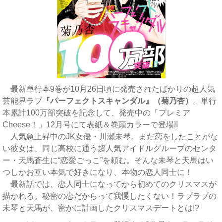
最新単行本9巻が10月26日頃に発売されたばかりの超人気
芸能界ラブ
『パーフェクトスキャンダル』（菊乃杏）
。単行
本累計100万部突破を記念して、発売中の「プレミア
Cheese！」12月号にて表紙＆巻頭カラーで登場!!
人気急上昇中のJK女優・川瀬未琴。まだ恋をしたことがな
い彼女は、同じ高校に通う超人気アイドルグループのセンタ
ー・天馬蒼生に“恋愛ごっこ”を頼む。そんな未琴と天馬はい
つしかお互い本気で好きになり、本物の恋人同士に！
最新話では、恋人同士になってから初めてのクリスマスが
描かれる。秘密の恋だからって我慢したくない！ラブラブの
未琴と天馬が、密かに計画したクリスマスデートとは!?