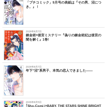
「プチコミック」9月号の表紙は『その男、沼につ
き。』！
2026年8月7日
錬金術×後宮ミステリー『偽りの錬金術妃は後宮の
闇を解く』1巻!
2026年8月7日
年下“沼”系男子、本気の恋人できました――
2026年8月5日
｢Sho-Comi｣×BABY, THE STARS SHINE BRIGHT