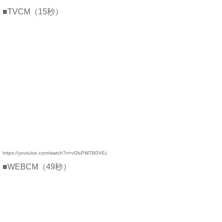
■TVCM（15秒）
https://youtube.com/watch?v=vGbPW7B0VEc
■WEBCM（49秒）