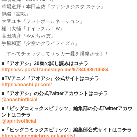
草場道輝＋本田圭佑『ファンタジスタ ステラ』
伊織『蹴魂』
大武ユキ『フットボールネーション』
樋口大輔『ホイッスル！Ｗ』
高田靖彦『やんちゃぼ』
手原和憲『夕空のクライフイズム』
すべてチェックしてサッカー愛を爆発させよ！
■『アオアシ』30集の試し読みはコチラ
https://sc-portal.tameshiyo.me/9784098614684
■TVアニメ『アオアシ』公式サイトはコチラ
https://aoashi-pr.com/
■『アオアシ』の公式Twitterアカウントはコチラ
@aoashiofficial
■「ビッグコミックスピリッツ」編集部の公式Twitterアカウ
ントはコチラ
@spiritsofficial
■「ビッグコミックスピリッツ」編集部公式サイトはコチラ
https://bigcomicbros.net/spirits/