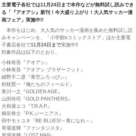
主要電子各社では11月24日まで本作などが無料試し読みでき
る「『アオアシ』新刊！今大盛り上がり！大人気サッカー漫
画フェア」実施中!!
本作をはじめ、大人気のサッカー漫画を集めた無料試し読
みキャンペーンを、「小学館eコミックストア」ほか主要電
子書店各社で
11月24日まで
実施中!!
対象作品は以下のとおり。
小林有吾『アオアシ』
小林有吾『アオアシ ブラザーフット』
細野不二彦『青空ふろっぴぃ』
村枝賢一『俺たちのフィールド』
寒川一之『GOLDEN AGE』
山田玲司『GOLD PANTHERS』
大和屋エコ『T.R.A.P.』
桐谷将士『P.K.ジーニアス』
田中モトユキ『BE BLUES!～青になれ～』
草場道輝『ファンタジスタ』
草場道輝『LOST MAN』