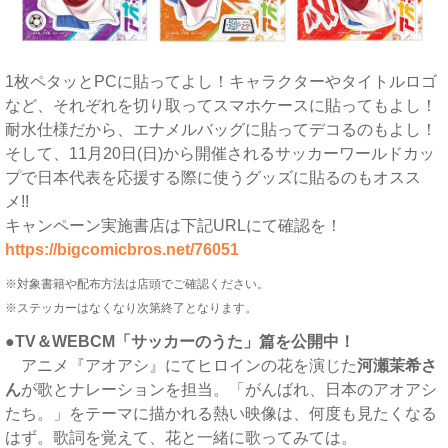
1枚ペタッとPCに貼ってよし！キャラクターやタイトルロゴ
など、それぞれを切り取ってスマホケースに貼ってもよし！
耐水仕様だから、エナメルバッグに貼ってデコるのもよし！
そして、11月20日(日)から開催されるサッカーワールドカッ
プで日本代表を応援する際に使うグッズに貼るのもオスス
メ!!
キャンペーン実施書店は下記URLにて確認を！
https://bigcomicbros.net/76051
※対象書籍や配布方法は店頭でご確認ください。
※ステッカーはなくなり次第終了となります。
●TV＆WEBCM「サッカーのうた」篇を公開中！
アニメ『アオアシ』にてヒロインの花を演じた
河瀬茉希さ
ん
が歌とナレーションを担当。「がんばれ、日本のアオアシ
たち。」をテーマに描かれる熱い映像は、何度も見たくなる
はず。歌詞を覚えて、花と一緒に歌ってみては。