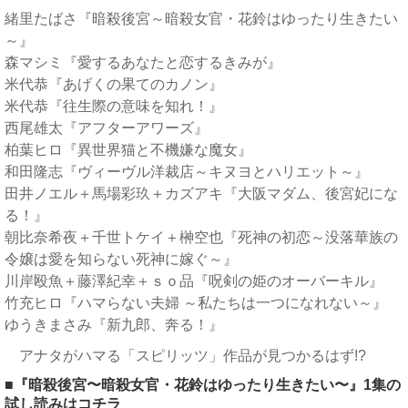
緒里たばさ『暗殺後宮～暗殺女官・花鈴はゆったり生きたい
～』
森マシミ『愛するあなたと恋するきみが』
米代恭『あげくの果てのカノン』
米代恭『往生際の意味を知れ！』
西尾雄太『アフターアワーズ』
柏葉ヒロ『異世界猫と不機嫌な魔女』
和田隆志『ヴィーヴル洋裁店～キヌヨとハリエット～』
田井ノエル＋馬場彩玖＋カズアキ『大阪マダム、後宮妃にな
る！』
朝比奈希夜＋千世トケイ＋榊空也『死神の初恋～没落華族の
令嬢は愛を知らない死神に嫁ぐ～』
川岸殴魚＋藤澤紀幸＋ｓｏ品『呪剣の姫のオーバーキル』
竹充ヒロ『ハマらない夫婦 ～私たちは一つになれない～』
ゆうきまさみ『新九郎、奔る！』
アナタがハマる「スピリッツ」作品が見つかるはず!?
■『暗殺後宮〜暗殺女官・花鈴はゆったり生きたい〜』1集の
試し読みはコチラ