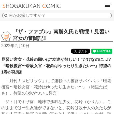
tog
navi
『ザ・ファブル』南勝久氏も戦慄！見習い
宮女の奮闘記!!
2022年2月10日
見習い宮女・花鈴の願いは“友達が欲しい！”だけなのに…!?
『暗殺後宮〜暗殺女官・花鈴はゆったり生きたい〜』待望の
1巻が発売!!
「月刊！スピリッツ」にて連載中の後宮サバイバル『暗殺
後宮〜暗殺女官・花鈴はゆったり生きたい〜』（緒里たば
さ）、待望の1巻がついに発売!!
ジト目でギザ歯、地味で孤独な少女、花鈴（かりん）。こ
のままでは一生友達ができないと、花鈴は数千人の女たちが
暮らす花園・後宮で見習い宮女として働くことにしたが、誰