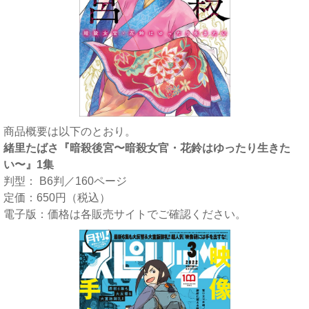
商品概要は以下のとおり。
緒里たばさ『暗殺後宮〜暗殺女官・花鈴はゆったり生きた
い〜』1集
判型： B6判／160ページ
定価：650円（税込）
電子版：価格は各販売サイトでご確認ください。