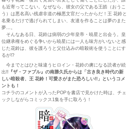
も近寄ってこない。なぜなら、彼女の父である王皓（おうこ
う）は悪名高い残虐非道の極悪文官だったからだ！王 花鈴と
名乗るだけで逃げられてしまい、友達を作ることは夢のまた
夢…。
そんなある日、花鈴は病弱の少年皇帝・暁星と出会う。皇
位継承権をめぐる争いから暁星には一人も味方がいないと感
じた花鈴は、彼を護ろうと父仕込みの暗殺術を使うことにす
るが!?
今までとはひと味違うヒロイン・花鈴の虜になる読者が続
出!!
『ザ・ファブル』の南勝久氏からは「古き良き時代の新
しい暗殺者、王 花鈴！可愛さがまた恐ろしい!!」というコメ
ントも！
コチラのコメントが入ったPOPを書店で見かけた時は、チェ
ックしながらコミックス1集を手に取ろう！