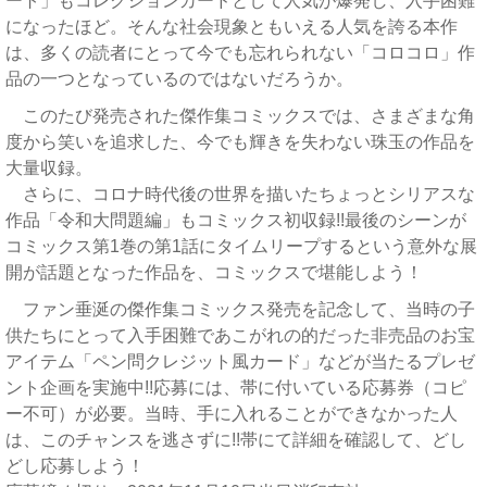
ート」もコレクションカードとして人気が爆発し、入手困難
になったほど。そんな社会現象ともいえる人気を誇る本作
は、多くの読者にとって今でも忘れられない「コロコロ」作
品の一つとなっているのではないだろうか。
このたび発売された傑作集コミックスでは、さまざまな角
度から笑いを追求した、今でも輝きを失わない珠玉の作品を
大量収録。
さらに、コロナ時代後の世界を描いたちょっとシリアスな
作品「令和大問題編」もコミックス初収録!!最後のシーンが
コミックス第1巻の第1話にタイムリープするという意外な展
開が話題となった作品を、コミックスで堪能しよう！
ファン垂涎の傑作集コミックス発売を記念して、当時の子
供たちにとって入手困難であこがれの的だった非売品のお宝
アイテム「ペン問クレジット風カード」などが当たるプレゼ
ント企画を実施中!!応募には、帯に付いている応募券（コピ
ー不可）が必要。当時、手に入れることができなかった人
は、このチャンスを逃さずに!!帯にて詳細を確認して、どし
どし応募しよう！