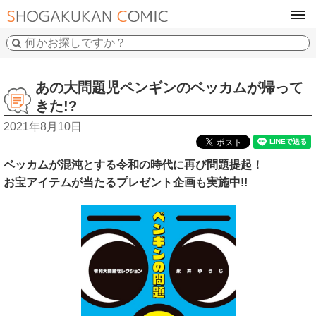
tog
navi
あの大問題児ペンギンのベッカムが帰って
きた!?
2021年8月10日
ベッカムが混沌とする令和の時代に再び問題提起！
お宝アイテムが当たるプレゼント企画も実施中!!