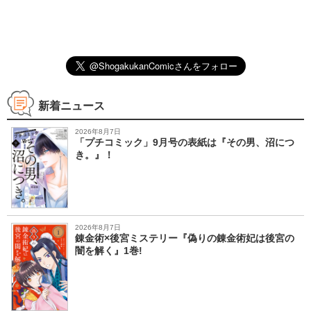
新着ニュース
2026年8月7日
「プチコミック」9月号の表紙は『その男、沼につ
き。』！
2026年8月7日
錬金術×後宮ミステリー『偽りの錬金術妃は後宮の
闇を解く』1巻!