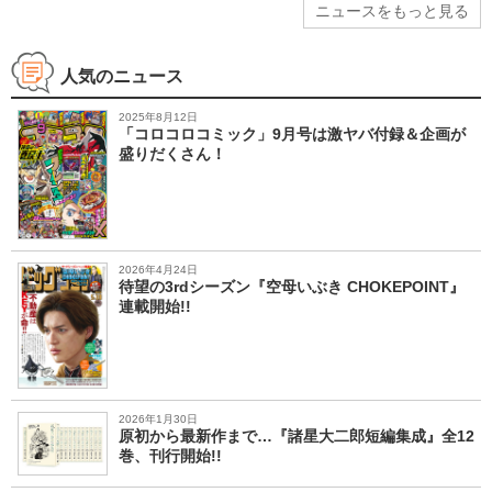
ニュースをもっと見る
人気のニュース
2025年8月12日
「コロコロコミック」9月号は激ヤバ付録＆企画が
盛りだくさん！
2026年4月24日
待望の3rdシーズン『空母いぶき CHOKEPOINT』
連載開始!!
2026年1月30日
原初から最新作まで…『諸星大二郎短編集成』全12
巻、刊行開始!!