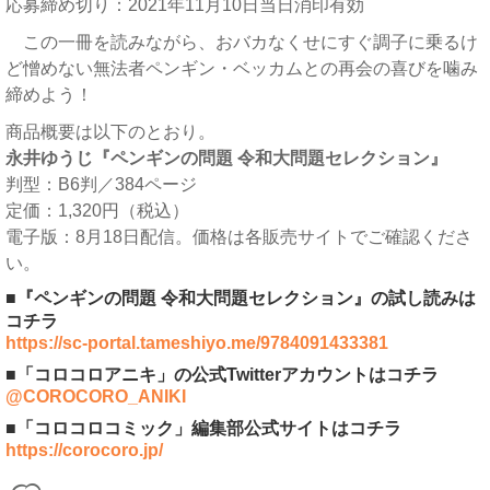
応募締め切り：2021年11月10日当日消印有効
この一冊を読みながら、おバカなくせにすぐ調子に乗るけ
ど憎めない無法者ペンギン・ベッカムとの再会の喜びを噛み
締めよう！
商品概要は以下のとおり。
永井ゆうじ『ペンギンの問題 令和大問題セレクション』
判型：B6判／384ページ
定価：1,320円（税込）
電子版：8月18日配信。価格は各販売サイトでご確認くださ
い。
■『ペンギンの問題 令和大問題セレクション』の試し読みは
コチラ
https://sc-portal.tameshiyo.me/9784091433381
■「コロコロアニキ」の公式Twitterアカウントはコチラ
@COROCORO_ANIKI
■「コロコロコミック」編集部公式サイトはコチラ
https://corocoro.jp/