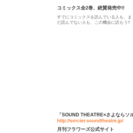
コミックス全2巻、絶賛発売中!!
すでにコミックスを読んでいる人も、ま
だ読んでない人も、この機会に読もう!!
「SOUND THEATRE×さよなら
http://sorcier.soundtheatre.jp/
月刊フラワーズ公式サイト