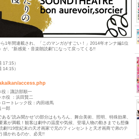
から1年間連載され、「このマンガがすごい！」2014年オンナ編1位
が、“新感覚・音楽朗読劇”になって戻ってくる!!
 17:15）
 14:15）
kakaikan/access.php
ホ役：諏訪部順一
ホ役 ：浜田賢二
＝ロートレック役：内田雄馬
眞一郎
である“読み聞かせ”の部分はもちろん、舞台美術、照明、特殊効果、
要素が満載！観客は劇中の温度や気候、登場人物の動きまでも想像
劇!!19世紀末の天才画家で兄のフィンセントと天才画商で弟のテ
描かれるのか、必見!!