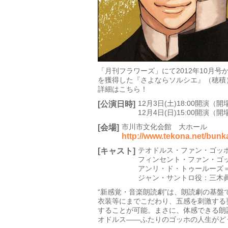
「月刊フラワーズ」にて2012年10月号
を獲得した『さよならソルシエ』（穂積）
詳細はこちら！
12月3日(土)18:00開演（開場
[公演日時]
12月4日(日)15:00開演（開場
市川市文化会館 大ホール
[会場]
http://www.tekona.net/bun
テオドルス・ファン・ゴッ
[キャスト]
フィンセント・ファン・ゴッ
アンリ・ド・トゥールーズ
ジャン・サントロ役：三木
“新感覚・音楽朗読劇”は、朗読劇の基盤
衣装等にまでこだわり、五感を刺激する
することが可能。まさに、体感できる朗読
オドルス――ふたりのゴッホの人生がどう