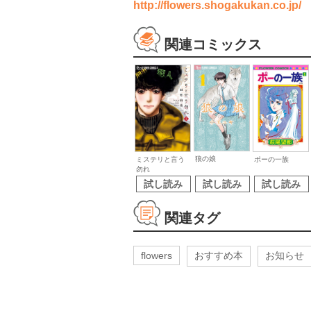
http://flowers.shogakukan.co.jp/
関連コミックス
狼の娘
ミステリと言う
ポーの一族
勿れ
試し読み
試し読み
試し読み
関連タグ
flowers
おすすめ本
お知らせ