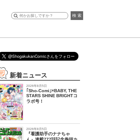
検 索
新着ニュース
2026年8月5日
｢Sho-Comi｣×BABY, THE
STARS SHINE BRIGHTコ
ラボ号！
2026年8月5日
『看護助手のナナちゃ
ん』連載777話記念巻頭カ