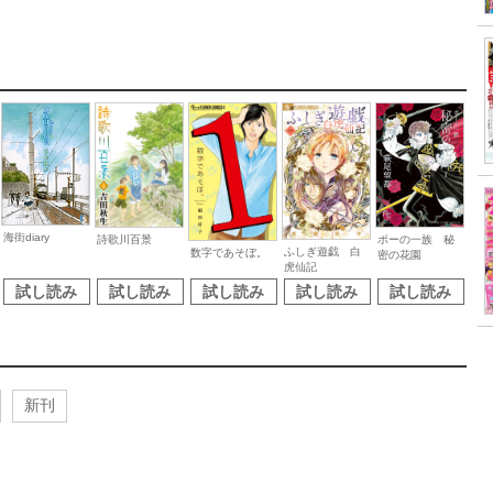
海街diary
詩歌川百景
ポーの一族 秘
ふしぎ遊戯 白
数字であそぼ。
密の花園
虎仙記
試し読み
試し読み
試し読み
試し読み
試し読み
新刊