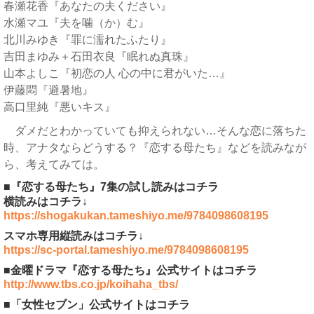
春瀬花香『あなたの夫ください』
水瀬マユ『夫を噛（か）む』
北川みゆき『罪に濡れたふたり』
吉田まゆみ＋石田衣良『眠れぬ真珠』
山本よしこ『初恋の人 心の中に君がいた…』
伊藤悶『避暑地』
高口里純『悪いキス』
ダメだとわかっていても抑えられない…そんな恋に落ちた
時、アナタならどうする？『恋する母たち』などを読みなが
ら、考えてみては。
■『恋する母たち』7集の試し読みはコチラ
横読みはコチラ↓
https://shogakukan.tameshiyo.me/9784098608195
スマホ専用縦読みはコチラ↓
https://sc-portal.tameshiyo.me/9784098608195
■金曜ドラマ『恋する母たち』公式サイトはコチラ
http://www.tbs.co.jp/koihaha_tbs/
■「女性セブン」公式サイトはコチラ