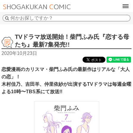
tog
navi
TVドラマ放送開始！柴門ふみ氏『恋する母
たち』最新7集発売!!
2020年10月23日
恋愛漫画のカリスマ・柴門ふみ氏の最新作はリアルな「大人
の恋」！
木村佳乃、吉田羊、仲里依紗が出演するTVドラマは毎週金曜
よる10時〜TBS系にて放送!!