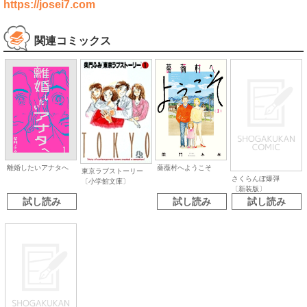
https://josei7.com
関連コミックス
離婚したいアナタへ
薔薇村へようこそ
東京ラブストーリー
さくらんぼ爆弾
〔小学館文庫〕
〔新装版〕
試し読み
試し読み
試し読み