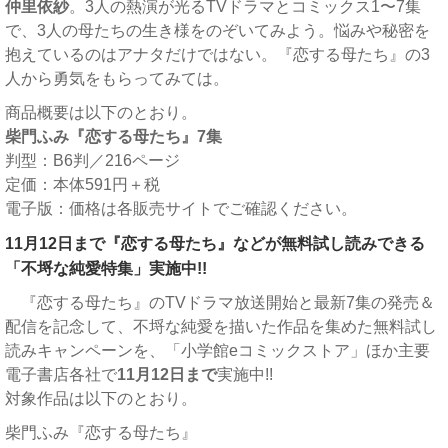
仲里依紗
。3人の熱演が光るTVドラマとコミックス1〜7集
で、3人の母たちの生き様をのぞいてみよう。悩みや秘密を
抱えているのはアナタだけではない。『恋する母たち』の3
人から勇気をもらってみては。
商品概要は以下のとおり。
柴門ふみ『恋する母たち』7集
判型：B6判／216ページ
定価：本体591円＋税
電子版：価格は各販売サイトでご確認ください。
11月12日まで『恋する母たち』などが無料試し読みできる
「不埒な純愛特集」実施中!!
『恋する母たち』のTVドラマ放送開始と最新7集の発売＆
配信を記念して、不埒な純愛を描いた作品を集めた無料試し
読みキャンペーンを、「小学館eコミックストア」ほか主要
電子書店各社で
11月12日まで
実施中!!
対象作品は以下のとおり。
柴門ふみ『恋する母たち』