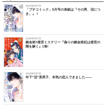
2026年8月7日
「プチコミック」9月号の表紙は『その男、沼につ
き。』！
2026年8月7日
錬金術×後宮ミステリー『偽りの錬金術妃は後宮の
闇を解く』1巻!
2026年8月7日
年下“沼”系男子、本気の恋人できました――