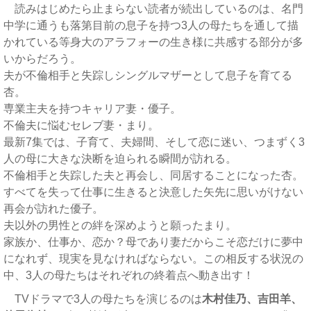
読みはじめたら止まらない読者が続出しているのは、名門
中学に通うも落第目前の息子を持つ3人の母たちを通して描
かれている等身大のアラフォーの生き様に共感する部分が多
いからだろう。
夫が不倫相手と失踪しシングルマザーとして息子を育てる
杏。
専業主夫を持つキャリア妻・優子。
不倫夫に悩むセレブ妻・まり。
最新7集では、子育て、夫婦間、そして恋に迷い、つまずく3
人の母に大きな決断を迫られる瞬間が訪れる。
不倫相手と失踪した夫と再会し、同居することになった杏。
すべてを失って仕事に生きると決意した矢先に思いがけない
再会が訪れた優子。
夫以外の男性との絆を深めようと願ったまり。
家族か、仕事か、恋か？母であり妻だからこそ恋だけに夢中
になれず、現実を見なければならない。この相反する状況の
中、3人の母たちはそれぞれの終着点へ動き出す！
TVドラマで3人の母たちを演じるのは
木村佳乃、吉田羊、