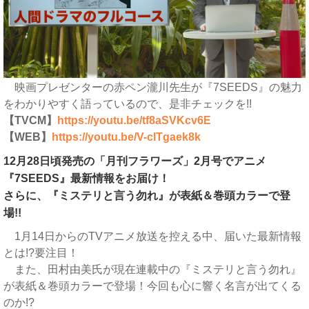
映画プレゼンターの赤ペン瀧川先生が『7SEEDS』の魅力
をわかりやすく語っているので、是非チェックを!!
【TVCM】
https://youtu.be/tf8aSVKcv6E
【WEB】
https://youtu.be/V-clTgaek8k
12月28日頃発売の「月刊フラワーズ」2月号でアニメ
『7SEEDS』最新情報をお届け！
さらに、『ミステリと言う勿れ』が表紙＆巻頭カラーで登
場!!
1月14日からのTVアニメ放送を控える中、届いた最新情報
とは!?要注目！
また、田村由美氏が現在連載中の『ミステリと言う勿れ』
が表紙＆巻頭カラーで登場！今回も心に響く名言が出てくる
のか!?