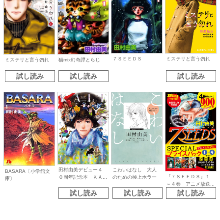
７ＳＥＥＤＳ
ミステリと言う勿れ
ミステリと言う勿れ
猫mix幻奇譚とらじ
試し読み
試し読み
試し読み
田村由美デビュー４
こわいはなし 大人
BASARA〔小学館文
『７ＳＥＥＤＳ』１
０周年記念本 ＫＡ...
のための極上ホラー
庫〕
～４巻 アニメ放送...
試し読み
試し読み
試し読み