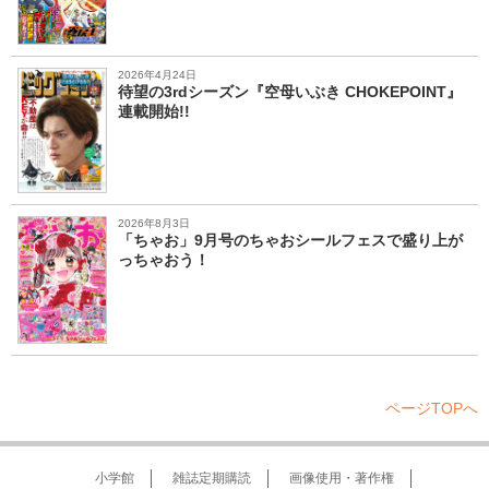
2026年4月24日
待望の3rdシーズン『空母いぶき CHOKEPOINT』
連載開始!!
2026年8月3日
「ちゃお」9月号のちゃおシールフェスで盛り上が
っちゃおう！
ページTOPへ
小学館
雑誌定期購読
画像使用・著作権