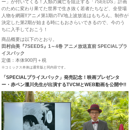
ー」が付いてくる！人類の滅亡を阻止する「7SEEDS」計画
のために変わり果てた世界で生き抜く若者たちなど、全登場
人物を網羅!!アニメ第1期のTV地上波放送はもちろん、制作が
決定した第2期が始まる時にもおさらいできるので、今のう
ちに入手しておこう！
商品概要は以下のとおり。
田村由美『7SEEDS』1～4巻 アニメ放送直前 SPECIALプラ
イスパック
定価：本体900円＋税
※コミックス本体は通常版と同内容です。
「SPECIALプライスパック」発売記念！映画プレゼンタ
ー・赤ペン瀧川先生が出演するTVCMとWEB動画を公開中!!