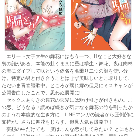
エリート女子大生の舞花にはもう一つ、Hなこと大好きな
裏の顔がある。本能の赴くままに昼は学生・舞花、夜は肉林
の海にダイブして咲という偽名を名乗り二つの顔を使い分
け。特定の男と付き合うことはせず美味しいとこ取りして、
ただいま青春謳歌中。ところが腐れ縁の但見にミスキャンが
公開告白したことで、思わぬ展開に!!
セックスありきの舞花の恋愛には駆け引きが付きもの。こ
の恋、どうなる？読めば続きが気になる舞花の竹を割ったか
のような本能的な生き方に、LINEマンガの読者から圧倒的に
支持が。さらに舞花をじらす、但見人気も爆発中！
妄想の中だけでも一度はこんな恋がしてみたい？ とにもか