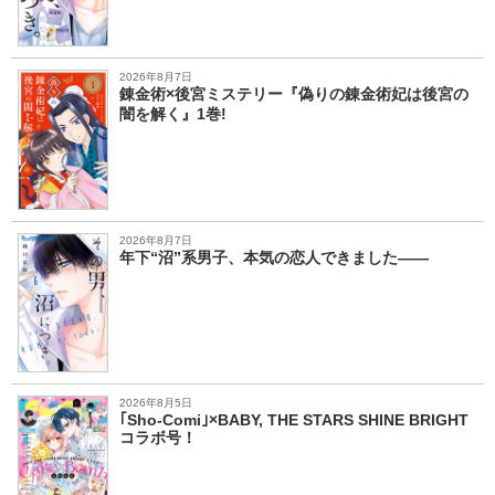
2026年8月7日
錬金術×後宮ミステリー『偽りの錬金術妃は後宮の
闇を解く』1巻!
2026年8月7日
年下“沼”系男子、本気の恋人できました――
2026年8月5日
｢Sho-Comi｣×BABY, THE STARS SHINE BRIGHT
コラボ号！