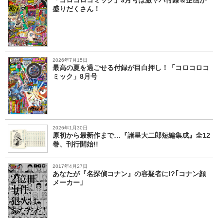
「コロコロコミック」9月号は激ヤバ付録＆企画が
盛りだくさん！
2026年7月15日
最高の夏を過ごせる付録が目白押し！「コロコロコ
ミック」8月号
2026年1月30日
原初から最新作まで…『諸星大二郎短編集成』全12
巻、刊行開始!!
2017年4月27日
あなたが『名探偵コナン』の容疑者に!?｢コナン顔
メーカー｣