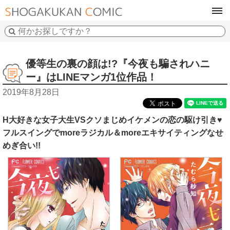
tog
navi
優等生の裏の顔は!?『今夜も騙されハニ
ー』はLINEマンガ1位作品！
2019年8月28日
H大好きな女子大生VSクソまじめイケメンの恋の駆け引き♥
フルスイングでmoreラジカル＆moreエキサイティングなせ
めぎ合い!!