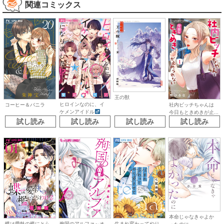
関連コミックス
王の獣
ヒロインなのに、イ
コーヒー＆バニラ
社内ビッチちゃんは
ケメンアイドル
今日もときめきが止...
に...
試し読み
試し読み
試し読み
試し読み
本命じゃなきゃよか
生まれ変わってやり
蝶は愛執の檻にとら
殉国のアルファ～オ