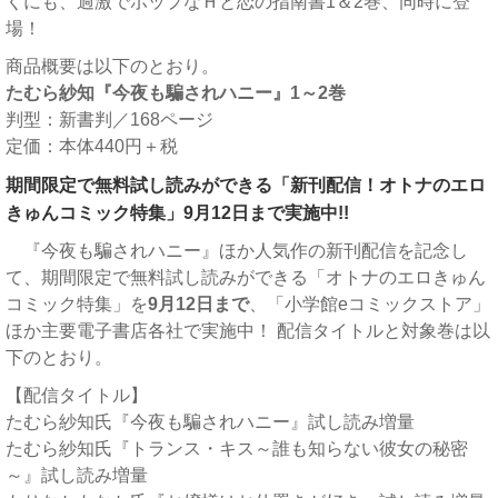
くにも、過激でポップなＨと恋の指南書1＆2巻、同時に登
場！
商品概要は以下のとおり。
たむら紗知『今夜も騙されハニー』1～2巻
判型：新書判／168ページ
定価：本体440円＋税
期間限定で無料試し読みができる「新刊配信！オトナのエロ
きゅんコミック特集」9月12日まで実施中!!
『今夜も騙されハニー』ほか人気作の新刊配信を記念し
て、期間限定で無料試し読みができる「オトナのエロきゅん
コミック特集」を
9月12日まで
、「小学館eコミックストア」
ほか主要電子書店各社で実施中！ 配信タイトルと対象巻は以
下のとおり。
【配信タイトル】
たむら紗知氏『今夜も騙されハニー』試し読み増量
たむら紗知氏『トランス・キス～誰も知らない彼女の秘密
～』試し読み増量