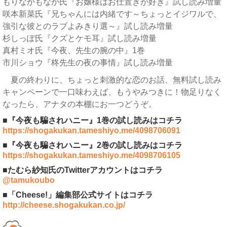
もりなかもなか氏『お嬢様はお仕置きが好き』試し読み増量
咲本新菜氏『兄ちゃんには内緒です～ちょっとイジワルで、
強引な彼とのラブよみきり選～』試し読み増量
杉しっぽ氏『クズとケモ耳』試し読み増量
真村ミオ氏『今夜、先生の腕の中』1巻
市川ショウ『柊先生の夜の事情』試し読み増量
夏の終わりに、ちょっと刺激的な恋のお話、無料試し読み
キャンペーンで一口味わえば、もうやみつきに！物足りなく
なったら、アナタの本棚にお一つどうぞ。
■『今夜も騙されハニー』1巻の試し読みはコチラ
https://shogakukan.tameshiyo.me/4098706091
■『今夜も騙されハニー』2巻の試し読みはコチラ
https://shogakukan.tameshiyo.me/4098706105
■たむら紗知氏のTwitterアカウントはコチラ
@tamukoubo
■「Cheese!」編集部公式サイトはコチラ
http://cheese.shogakukan.co.jp/