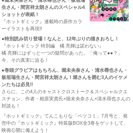
●堀未央奈さん・清水尋也さん・板垣瑞
生さん・間宮祥太朗さんのスペシャル4
ショットが表紙！
『ホットギミック』連載時の原作カラ
ーイラストを再現!!
●特別読み切り登場！なんと、12年ぶりの描きおろし！
『ホットギミック 特別編 橘 亮輝は諾わない』
橘 亮輝にはずっと一つの疑問があった。「俺って●●？」
今、その真実に迫る！
●巻頭グラビアはもちろん、堀未央奈さん・清水尋也さん・
板垣瑞生さん・間宮祥太朗さん！堀さんを囲む3人のイケメ
ンたちは必見!!
さらに、この4人のキャストクロストーク＆スペシャルクエ
スチョン、作者・相原実貴氏×堀未央奈さん×清水尋也さんの
対談も！
『ホットギミック』てんこもりな「ベツコミ」7月号と、発
売中の『ホットギミック』特装版BOX全3巻をゲットして、
映画公開に備えよう！