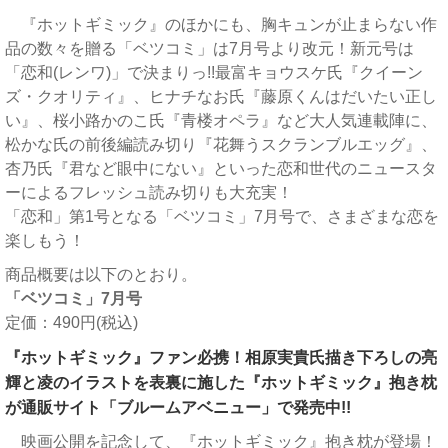
『ホットギミック』のほかにも、胸キュンが止まらない作
品の数々を贈る「ベツコミ」は7月号より改元！新元号は
「恋和(レンワ)」で決まりっ!!最富キョウスケ氏『クイーン
ズ・クオリティ』、ヒナチなお氏『藤原くんはだいたい正し
い』、桜小路かのこ氏『青楼オペラ』など大人気連載陣に、
松かな氏の前後編読み切り『花舞うスクランブルエッグ』、
杏乃氏『君など眼中にない』といった恋和世代のニュースタ
ーによるフレッシュ読み切りも大充実！
「恋和」第1号となる「ベツコミ」7月号で、さまざまな恋を
楽しもう！
商品概要は以下のとおり。
「ベツコミ」7月号
定価：490円(税込)
『ホットギミック』ファン必携！相原実貴氏描き下ろしの亮
輝と凌のイラストを表裏に施した『ホットギミック』抱き枕
が通販サイト「ブルームアベニュー」で発売中!!
映画公開を記念して、『ホットギミック』抱き枕が登場！