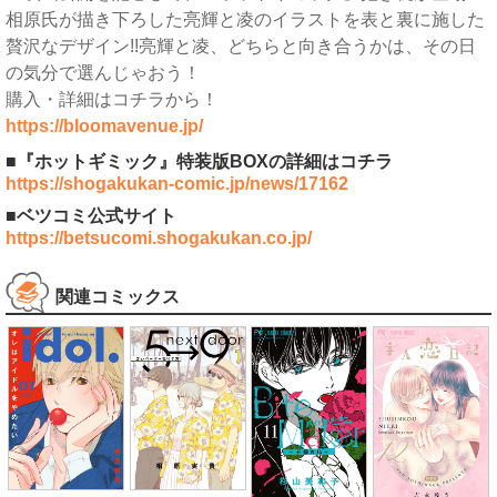
相原氏が描き下ろした亮輝と凌のイラストを表と裏に施した
贅沢なデザイン!!亮輝と凌、どちらと向き合うかは、その日
の気分で選んじゃおう！
購入・詳細はコチラから！
https://bloomavenue.jp/
■『ホットギミック』特装版BOXの詳細はコチラ
https://shogakukan-comic.jp/news/17162
■ベツコミ公式サイト
https://betsucomi.shogakukan.co.jp/
関連コミックス