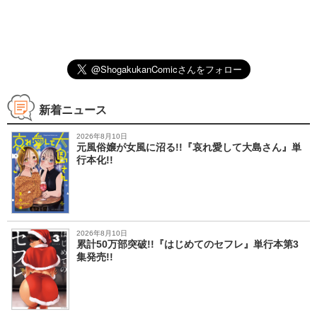
新着ニュース
2026年8月10日
元風俗嬢が女風に沼る!!『哀れ愛して大島さん』単
行本化!!
2026年8月10日
累計50万部突破!!『はじめてのセフレ』単行本第3
集発売!!