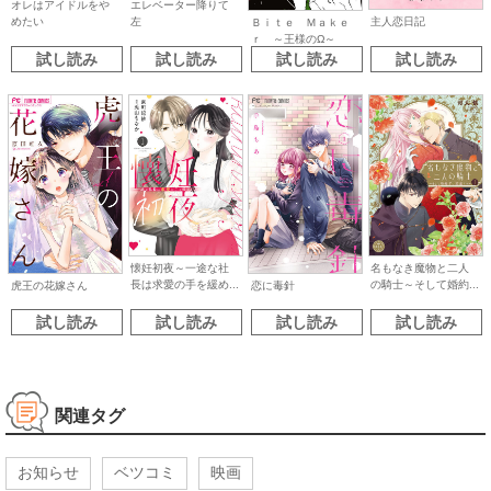
オレはアイドルをや
エレベーター降りて
主人恋日記
めたい
左
Ｂｉｔｅ Ｍａｋｅ
ｒ ～王様のΩ～
試し読み
試し読み
試し読み
試し読み
懐妊初夜～一途な社
名もなき魔物と二人
長は求愛の手を緩め...
の騎士～そして婚約...
虎王の花嫁さん
恋に毒針
試し読み
試し読み
試し読み
試し読み
関連タグ
お知らせ
ベツコミ
映画