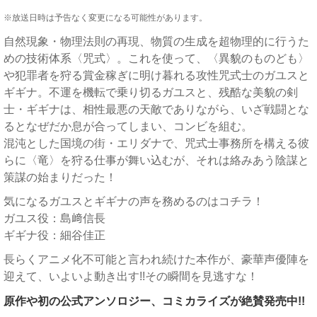
※放送日時は予告なく変更になる可能性があります。
自然現象・物理法則の再現、物質の生成を超物理的に行うた
めの技術体系〈咒式〉。これを使って、〈異貌のものども〉
や犯罪者を狩る賞金稼ぎに明け暮れる攻性咒式士のガユスと
ギギナ。不運を機転で乗り切るガユスと、残酷な美貌の剣
士・ギギナは、相性最悪の天敵でありながら、いざ戦闘とな
るとなぜだか息が合ってしまい、コンビを組む。
混沌とした国境の街・エリダナで、咒式士事務所を構える彼
らに〈竜〉を狩る仕事が舞い込むが、それは絡みあう陰謀と
策謀の始まりだった！
気になるガユスとギギナの声を務めるのはコチラ！
ガユス役：島﨑信長
ギギナ役：細谷佳正
長らくアニメ化不可能と言われ続けた本作が、豪華声優陣を
迎えて、いよいよ動き出す!!その瞬間を見逃すな！
原作や初の公式アンソロジー、コミカライズが絶賛発売中!!