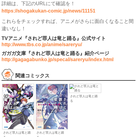
詳細は、下記のURLにて確認を！
https://shogakukan-comic.jp/news/11151
これらをチェックすれば、アニメがさらに面白くなること間
違いなし！
TVアニメ『されど罪人は竜と踊る』公式サイト
http://www.tbs.co.jp/anime/sareryu/
ガガガ文庫『されど罪人は竜と踊る』紹介ページ
http://gagagabunko.jp/specal/sareryu/index.html
関連コミックス
されど罪人は竜と踊
る
されど罪人は竜と踊
されど罪人は竜と踊