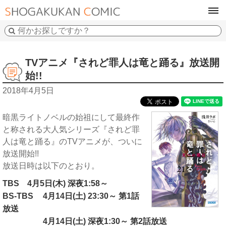
tog
navi
TVアニメ『されど罪人は竜と踊る』放送開
始!!
2018年4月5日
暗黒ライトノベルの始祖にして最終作
と称される大人気シリーズ『されど罪
人は竜と踊る』のTVアニメが、ついに
放送開始!!
放送日時は以下のとおり。
TBS 4月5日(木) 深夜1:58～
BS-TBS
4月14日(土) 23:30～ 第1話
放送
4月14日(土) 深夜1:30～ 第2話放送