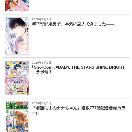
2026年8月7日
年下“沼”系男子、本気の恋人できました――
2026年8月5日
｢Sho-Comi｣×BABY, THE STARS SHINE BRIGHT
コラボ号！
2026年8月5日
『看護助手のナナちゃん』連載777話記念巻頭カラ
ー!!