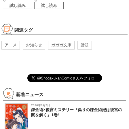
る
る
試し読み
試し読み
関連タグ
アニメ
お知らせ
ガガガ文庫
話題
新着ニュース
2026年8月7日
錬金術×後宮ミステリー『偽りの錬金術妃は後宮の
闇を解く』1巻!