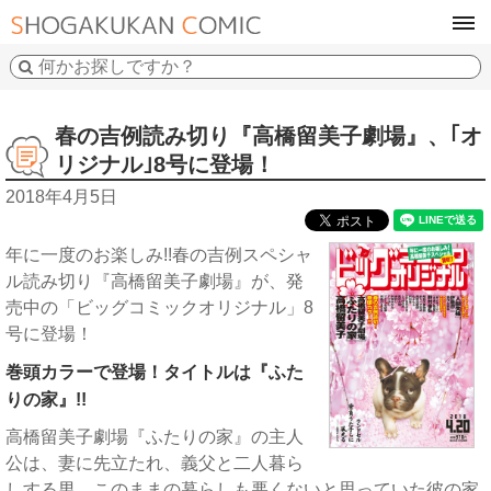
tog
navi
春の吉例読み切り『高橋留美子劇場』、｢オ
リジナル｣8号に登場！
2018年4月5日
年に一度のお楽しみ!!春の吉例スペシャ
ル読み切り『高橋留美子劇場』が、発
売中の「ビッグコミックオリジナル」8
号に登場！
巻頭カラーで登場！タイトルは『ふた
りの家』!!
高橋留美子劇場『ふたりの家』の主人
公は、妻に先立たれ、義父と二人暮ら
しする男。このままの暮らしも悪くないと思っていた彼の家