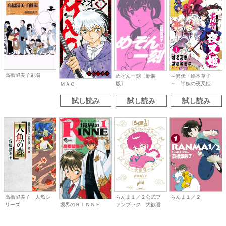
高橋留美子劇場
めぞん一刻〔新装
～異伝・絵本草子
版〕
～ 半妖の夜叉姫
ＭＡＯ
試し読み
試し読み
試し読み
高橋留美子 人魚シ
らんま１／２公式フ
らんま１／２
境界のＲＩＮＮＥ
リーズ
ァンブック 大歓喜