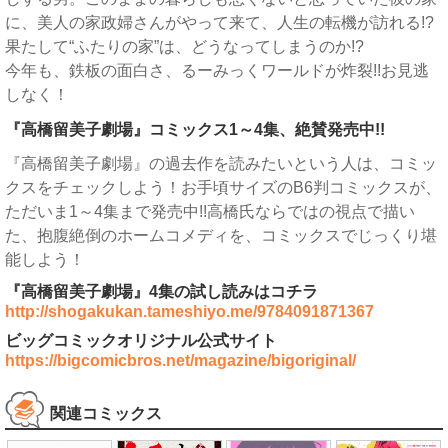
に、美人の家政婦さんがやって来て、人生の転機が訪れる!?
果たして“ふたりの家”は、どうなってしまうのか!?
今年も、鉄板の面白さ、るーみっくワールドが炸裂!!お見逃
しなく！
『高橋留美子劇場』コミックス1～4集、絶賛発売中!!
『高橋留美子劇場』の過去作を読みたいという人は、コミッ
クスをチェックしよう！お手頃サイズのB6判コミックスが、
ただいま1～4集まで発売中!!高橋氏ならではの視点で描い
た、抱腹絶倒のホームコメディを、コミックスでじっくり堪
能しよう！
『高橋留美子劇場』4集の試し読みはコチラ
http://shogakukan.tameshiyo.me/9784091871367
ビッグコミックオリジナル公式サイト
https://bigcomicbros.net/magazine/bigoriginal/
関連コミックス