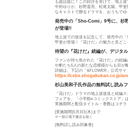
も超話題に！この好評を受けて、地上波
中村ゆりか、杉野遥亮、松尾太陽、甲斐
なキャストで贈るドラマを、おうちでゆ
発売中の「Sho-Comi」9号に、
が登場!!
地上波での放送を記念して、発売中の「Sh
甲斐が登場！『花けだ』の魅力と見どこ
待望の『花けだ』続編が、デジタルコ
ファンが待ち焦がれた『花けだ』の続編
や豹たち5人の新たな恋模様からも目が離
詳細は、下記の「&FLOWER」公式サ
https://csbs.shogakukan.co.jp/an
杉山美和子氏作品の無料試し読みフェ
『花けだ』ドラマの地上波放送と続編ス
フェアを、「小学館eコミックストア」ほ
実施期間と配信タイトル・巻数はコチラ
[実施期間]5月3日(木)まで
※一部の電子書店を除く
[無料試し読み対象巻]