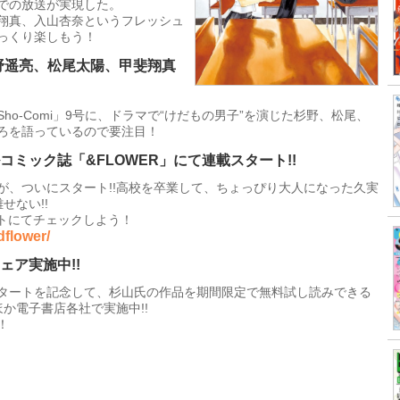
での放送が実現した。
翔真、入山杏奈というフレッシュ
っくり楽しもう！
杉野遥亮、松尾太陽、甲斐翔真
o-Comi」9号に、ドラマで“けだもの男子”を演じた杉野、松尾、
ろを語っているので要注目！
ミック誌「&FLOWER」にて連載スタート!!
が、ついにスタート!!高校を卒業して、ちょっぴり大人になった久実
せない!!
イトにてチェックしよう！
dflower/
ア実施中!!
タートを記念して、杉山氏の作品を期間限定で無料試し読みできる
か電子書店各社で実施中!!
！