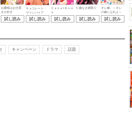
お嬢様はお仕置
仁義なき婿取り
オレ嫁。～オレ
Ｃａｋｅ×Ｂｏｍ
チョコレート・
きが好き
の嫁になれよ～
ｂ
ヴァンパイア
試し読み
試し読み
試し読み
試し読み
試し読み
せ
キャンペーン
ドラマ
話題