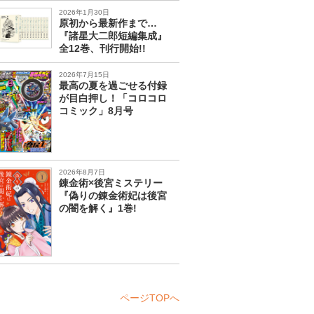
2026年1月30日
原初から最新作まで…
『諸星大二郎短編集成』
全12巻、刊行開始!!
2026年7月15日
最高の夏を過ごせる付録
が目白押し！「コロコロ
コミック」8月号
2026年8月7日
錬金術×後宮ミステリー
『偽りの錬金術妃は後宮
の闇を解く』1巻!
ページTOPへ