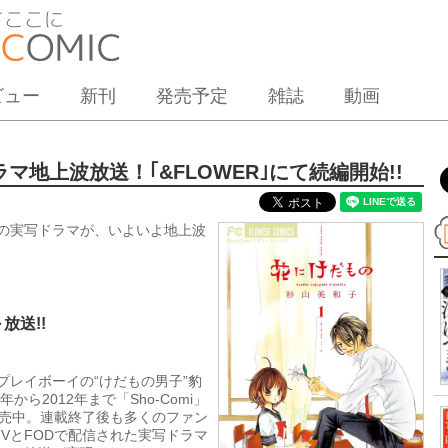
ビュー
新刊
発売予定
雑誌
動画
地上波放送！｢&FLOWER｣にて続編開始!!
の実写ドラマが、いよいよ地上波
放送!!
レイボーイの“けだもの男子”豹
ら2012年まで「Sho-Comi」
発売中。連載終了後も多くのファン
TVとFODで配信された実写ドラマ