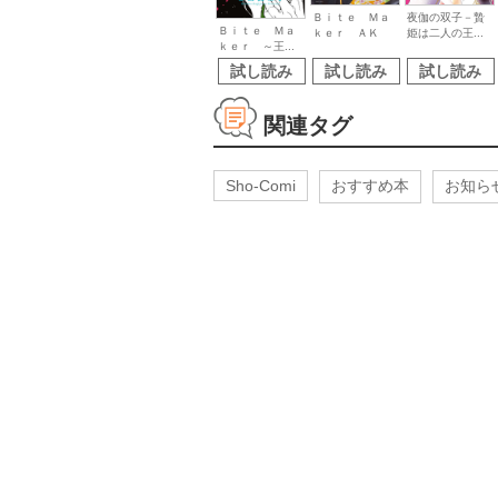
Ｂｉｔｅ Ｍａ
夜伽の双子－贄
Ｂｉｔｅ Ｍａ
ｋｅｒ ＡＫ
姫は二人の王...
ｋｅｒ ～王...
試し読み
試し読み
試し読み
関連タグ
Sho-Comi
おすすめ本
お知ら