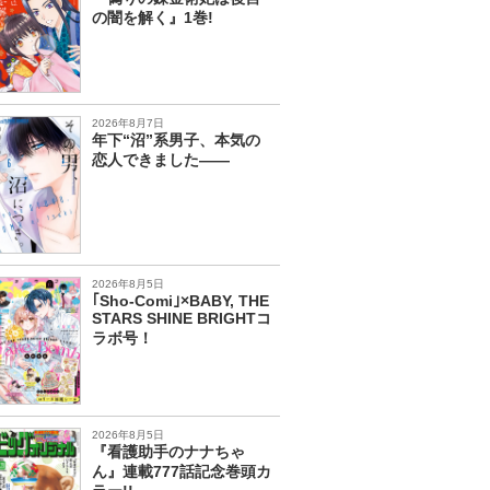
の闇を解く』1巻!
2026年8月7日
年下“沼”系男子、本気の
恋人できました――
2026年8月5日
｢Sho-Comi｣×BABY, THE
STARS SHINE BRIGHTコ
ラボ号！
2026年8月5日
『看護助手のナナちゃ
ん』連載777話記念巻頭カ