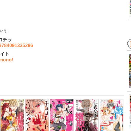
おう！
コチラ
/9784091335296
イト
amono/