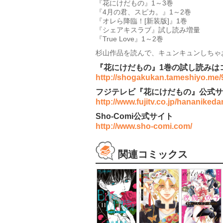
『花にけだもの』1～3巻
『4月の君、スピカ。』1～2巻
『オレら降臨！[新装版]』1巻
『シェアキスラブ』試し読み増量
『True Love』1～2巻
杉山作品を読んで、キュンキュンしちゃ
『花にけだもの』1巻の試し読みは
http://shogakukan.tameshiyo.me
フジテレビ『花にけだもの』公式サ
http://www.fujitv.co.jp/hananiked
Sho-Comi公式サイト
http://www.sho-comi.com/
関連コミックス