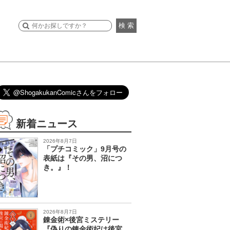
検 索
新着ニュース
2026年8月7日
「プチコミック」9月号の
表紙は『その男、沼につ
き。』！
2026年8月7日
錬金術×後宮ミステリー
『偽りの錬金術妃は後宮