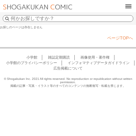
tog
navi
お探しのページは存在しません
ページTOPへ
小学館
雑誌定期購読
画像使用・著作権
小学館のプライバシーポリシー
インフォマティブデータガイドライン
広告掲載について
© Shogakukan Inc. 2021 All rights reserved. No reproduction or republication without written
permission.
掲載の記事・写真・イラスト等のすべてのコンテンツの無断複写・転載を禁じます。