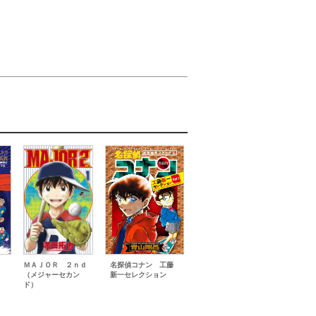
９
ＭＡＪＯＲ ２ｎｄ
名探偵コナン 工藤
ｌ
（メジャーセカン
新一セレクション
ド）