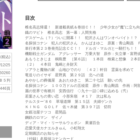
目次
椎名高志帰還！ 新連載表紙＆巻頭Ｃ！！ 少年少女が“魔”に立ち
鐡のマビト 椎名高志 第一幕：人間失格
デスゲーム（？）ついに開幕！！ 犯沢さんはワンオペバイト！？
名探偵コナン 犯人の犯沢さん かんばまゆこ 原案：青山剛昌 
単行本第２３巻発売記念ＣＣ！！ ドルガ・マルガと一騎打ち！！
機動戦士ガンダム アグレッサー 万乗大智 原作：矢立肇・富野
円(税込)
あもうときじま 桐島豊 ［第６話］ １本目 検索と想像 ２本
（２） ４本目 鬼嶋と弁財天
/12/25
ソアラと魔物の家 山地ひでのり 〔４２〕軒目 霊薬を求めて
60260
竜送りのイサギ 星野真 第２９話 北への道
Ｂ５判
あやかしの葬儀屋 あおたゆきこ 第二十七話 願いの先
名探偵コナン １００万ドルの五稜星 原作：青山剛昌 作画：阿
446頁
麗の世界で有栖川 安西信行 ◇九十一話◇碑に込める（弐）
若葉さんちの青い恋 小形朱嶺 ＃１７ 次は私も
テルスター’８６ 草場道輝 第１５話 夫婦ゲンカ
ＫＩＮＧ ＧＯＬＦ 佐々木健 第３９７話 切符
女鍛冶屋テツコ 星間晶
鋼鉄のロマン ザイノ
ディア・マイ・リーサルウェポン 果瀬百合
恋愛天使カナエルきゅん 小松翔太
定期購読のお知らせ
［付録］名探偵コナンカード