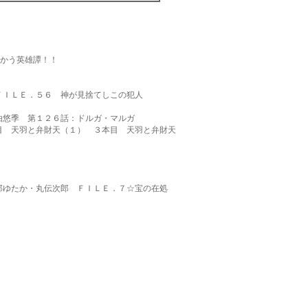
向かう英雄譚！！
ＦＩＬＥ．５６ 神が見捨てしこの犯人
由悠季 第１２６話：ドルガ・マルガ
目 天羽と弁財天（１） ３本目 天羽と弁財天
部ゆたか・丸伝次郎 ＦＩＬＥ．７☆宝の在処