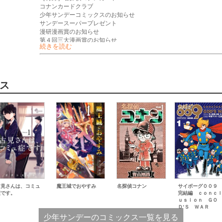
コナンカードクラブ
少年サンデーコミックスのお知らせ
サンデースーパープレゼント
漫研漫画賞のお知らせ
第４回三大漫画賞のお知らせ
続きを読む
新世代サンデー賞１２月期作品募集
第９８回新人コミック大賞作品募集
サンデーうぇぶりからのお知らせ
アンケート
週刊少年サンデー新年４・５合併号予告
ス
少年サンデーＳ増刊３月号のお知らせ
今月の『アップルエイジ』は休載します。
古見さんは、コミュ
魔王城でおやすみ
名探偵コナン
サイボーグ００
症です。
完結編 ｃｏｎｃ
ｕｓｉｏｎ ＧＯ
Ｄ’Ｓ ＷＡＲ
少年サンデーのコミックス一覧を見る