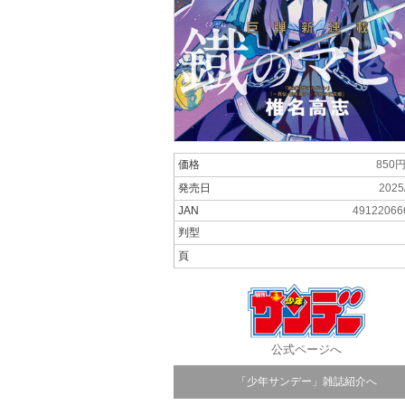
価格
850
発売日
2025
JAN
49122066
判型
頁
公式ページへ
「少年サンデー」雑誌紹介へ