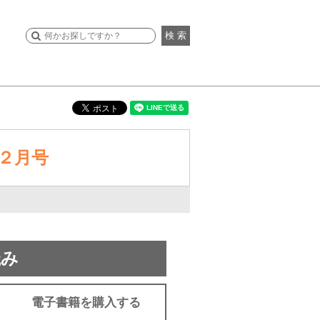
検 索
２月号
読み
電子書籍を購入する