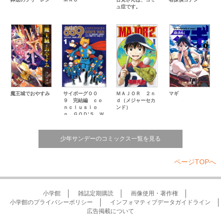
Ｃカラー！
ュ症です。
カグライ～神楽と雷人～ 原作：レタス太郎 作画：ましゅ太郎 〔第２８話
◇いずれ、必ず、訪れる〕
ドラゲミス 栗山ミヅキ ［第１１話 塔と塔と塔］
最終回！
共生獣 Ｑ斎 ３／持続
十勝ひとりぼっち農園 しーずん７ 横山裕二 できるまで３８１ リーダー
の千秋楽と、さすがすぎる園長
※今週の『葬送のフリーレン』『ＭＡＪＯＲ ２ｎｄ』『あおざくら 防衛大
学校物語』『シブヤニアファミリー』『みずぽろ』は休載します。
サンデーうぇぶりからのお知らせ
魔王城でおやすみ
サイボーグ００
ＭＡＪＯＲ ２ｎ
マギ
コナンシークレットレポート［ＵＳＪコラボ最新情報！］
９ 完結編 ｃｏ
ｄ（メジャーセカ
［情報のフリーレン］新刊＆関連本情報！
ｎｃｌｕｓｉｏ
ンド）
ｎ ＧＯＤ’Ｓ Ｗ
少年サンデーニュース
ＡＲ
プレゼント（大懸賞）
少年サンデーコミックスのお知らせ
少年サンデーのコミックス一覧を見る
少年サンデープレミアムＳＨＯＰからのお知らせ
コナン手帳＆フリーレン手帳発売のお知らせ！
新世代サンデー賞９月期最終結果発表！
ページTOPへ
新世代サンデー賞１２月期作品募集
第９７回新人コミック大賞最終審査発表！
第９８回新人コミック大賞作品募集
漫研漫画賞のお知らせ
小学館
雑誌定期購読
画像使用・著作権
第４回三大漫画賞のお知らせ
小学館のプライバシーポリシー
インフォマティブデータガイドライン
水曜日のダイアリー
広告掲載について
情スタ！！