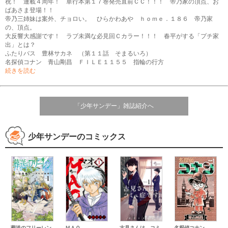
祝！ 連載４周年！ 単行本第１７巻発売直前ＣＣ！！！ 帝乃家の頂点、お
ばあさま登場！！
帝乃三姉妹は案外、チョロい。 ひらかわあや ｈｏｍｅ．１８６ 帝乃家
の、頂点。
大反響大感謝です！ ラブ未満な必見回Ｃカラー！！！ 春平がする「プチ家
出」とは？
ふたりバス 豊林サカネ （第１１話 そまるいろ）
名探偵コナン 青山剛昌 ＦＩＬＥ１１５５ 指輪の行方
廻天のアルバス 原作：牧彰久 作画：箭坪幹 第７４話｜勇者たれ
続きを読む
尾守つみきと奇日常。 森下みゆ 第８３話 つみきさんと体育祭準備。
龍と苺 柳本光晴 第２６８話 棋士たちの目標
吾が君散るらむ 原作：詩石灯 漫画：月越優希 第〈７〉話 夜鐘煌の初陣
（３）
「少年サンデー」雑誌紹介へ
トニカクカワイイ 畑健二郎 第３３２話「よふかしのうたかな？」
写らナイんです コノシマルカ ［第８０話 トライアングル・フレンズ］
ＭＡＯ 高橋留美子 ［第３０２話 魄の種を祓う］
少年サンデーのコミックス
魔王城でおやすみ 熊之股鍵次 第四百二十四夜 放浪！ ｓｅｘｙ道中
シルバーマウンテン 藤田和日郎 第三章 サイッダの嘘 其ノ十七 おあい
そ
レッドブルー 波切敦 第１７６話：死んでやる
かくかまた くさかべゆうへい 第３５話 パズル
ヴァンパイドル滾 島本和彦 Ｓｔａｇｅ．３１ それがないと俺たちは
Ｃカラー！
界変の魔法使い 田辺イエロウ 其の二十九◎魔法使いの町
大増２６Ｐ！
パラショッパーズ 福地翼 第４４話 この中にいる
地上へ… 松江名俊 第４６話 みなもと
葬送のフリーレン
ＭＡＯ
古見さんは、コミ
名探偵コナン