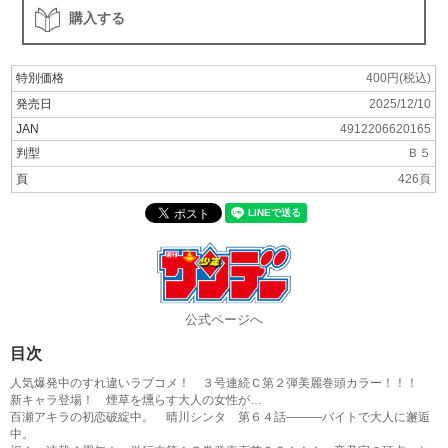
購入する
特別価格
400円(税込)
発売日
2025/12/10
JAN
4912206620165
判型
Ｂ５
頁
426頁
公式ページへ
目次
人気爆発中のすれ違いラブコメ！ ３号連続Ｃ第２弾美麗巻頭カラー！！！
新キャラ登場！ 煙草を燻らす大人の女性が…
百瀬アキラの初恋破綻中。 晴川シンタ 第６４話―――バイトで大人に邂逅
中。