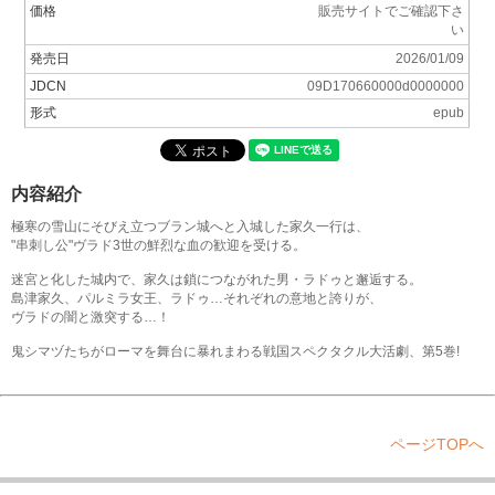
価格
販売サイトでご確認下さ
い
発売日
2026/01/09
JDCN
09D170660000d0000000
形式
epub
内容紹介
極寒の雪山にそびえ立つブラン城へと入城した家久一行は、
"串刺し公"ヴラド3世の鮮烈な血の歓迎を受ける。
迷宮と化した城内で、家久は鎖につながれた男・ラドゥと邂逅する。
島津家久、パルミラ女王、ラドゥ…それぞれの意地と誇りが、
ヴラドの闇と激突する…！
鬼シマヅたちがローマを舞台に暴れまわる戦国スペクタクル大活劇、第5巻!
ページTOPへ