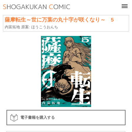
tog
navi
薩摩転生～世に万葉の丸十字が咲くなり～ 5
内富拓地 原案: ほうこうおんち
電子書籍を購入する