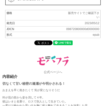
価格
販売サイトでご確認下さ
い
発売日
2023/05/12
JDCN
098720800000d0000000
形式
epub
公式ページへ
内容紹介
切なくて甘い秘密の逢瀬が今明かされる！
おまえを早く抱きたくて 気が変になりそうだ
吟が花の前から姿を消して４年。
彼はレオと名乗り、ロスで別人として生きていた。
一度だけ抱かれた思い出を胸に彼と離れて生きることを決意した花。