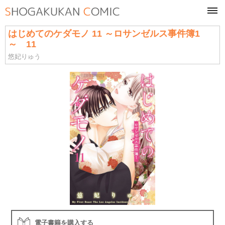
tog
navi
はじめてのケダモノ 11 ～ロサンゼルス事件簿1
～ 11
悠妃りゅう
電子書籍を購入する