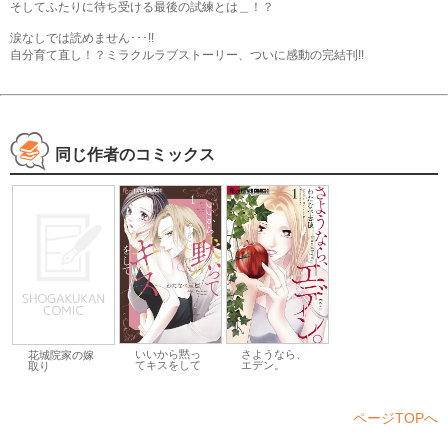
そしてふたりに待ち受ける最後の試練とは＿！？
涙なしでは読めません･･･!!
自分育て直し！？ミラクルラブストーリー、ついに感動の完結刊!!
同じ作者のコミックス
いいから黙っ
さようなら、
花城院家の嫁
てキスをして
エデン。
取り
ページTOPへ