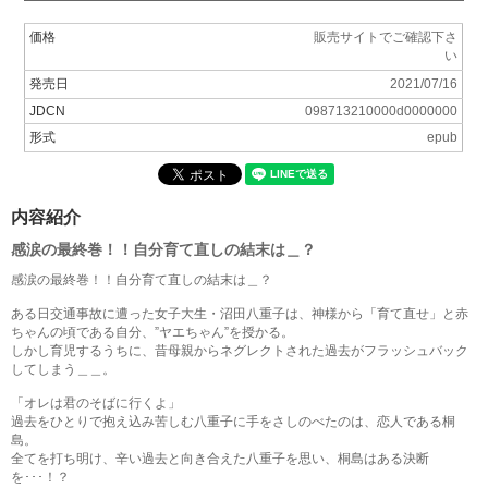
価格
販売サイトでご確認下さ
い
発売日
2021/07/16
JDCN
098713210000d0000000
形式
epub
内容紹介
感涙の最終巻！！自分育て直しの結末は＿？
感涙の最終巻！！自分育て直しの結末は＿？
ある日交通事故に遭った女子大生・沼田八重子は、神様から「育て直せ」と赤
ちゃんの頃である自分、”ヤエちゃん”を授かる。
しかし育児するうちに、昔母親からネグレクトされた過去がフラッシュバック
してしまう＿＿。
「オレは君のそばに行くよ」
過去をひとりで抱え込み苦しむ八重子に手をさしのべたのは、恋人である桐
島。
全てを打ち明け、辛い過去と向き合えた八重子を思い、桐島はある決断
を･･･！？