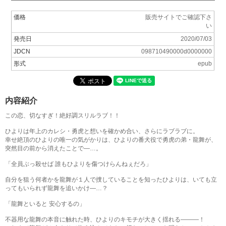
価格
販売サイトでご確認下さ
い
発売日
2020/07/03
JDCN
098710490000d0000000
形式
epub
内容紹介
この恋、切なすぎ！絶好調スリルラブ！！
ひよりは年上のカレシ・勇虎と想いを確かめ合い、さらにラブラブに。
幸せ絶頂のひよりの唯一の気がかりは、ひよりの番犬役で勇虎の弟・龍舞が、
突然目の前から消えたことで―…。
「全員ぶっ殺せば 誰もひよりを傷つけらんねぇだろ」
自分を狙う何者かを龍舞が１人で捜していることを知ったひよりは、いても立
ってもいられず龍舞を追いかけ―…？
「龍舞といると 安心するの」
不器用な龍舞の本音に触れた時、ひよりのキモチが大きく揺れる―――！