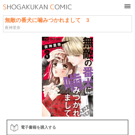
tog
navi
無敵の番犬に噛みつかれまして 3
夜神里奈
電子書籍を購入する