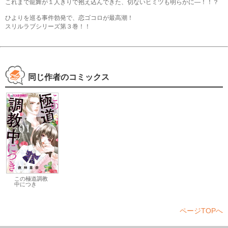
これまで龍舞が１人きりで抱え込んできた、切ないヒミツも明らかに―！！？
ひよりを巡る事件勃発で、恋ゴコロが最高潮！
スリルラブシリーズ第３巻！！
同じ作者のコミックス
この極道調教
中につき
ページTOPへ