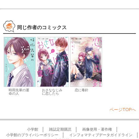
同じ作者のコミックス
時雨先輩の運
おさななじみ
恋に毒針
命の人
に恋したら
ページTOPへ
小学館
雑誌定期購読
画像使用・著作権
小学館のプライバシーポリシー
インフォマティブデータガイドライン