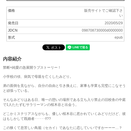
価格
販売サイトでご確認下さ
い
発売日
2020/05/29
JDCN
098708730000d0000000
形式
epub
内容紹介
禁断×純愛の急展開ラブストーリー！
小学校の頃、病気で母親を亡くしたみどり。
弟の面倒を見ながら、自分の自由と引き換えに、家事も学業も完璧にこなそう
と頑張っている。
そんなみどりはある日、唯一の憩いの場所である立ち入り禁止の旧校舎の中庭
で1人たたずむサラリーマンの桜木谷と出会う。
どこかミステリアスながらも、優しい桜木谷に惹かれていくみどりだけど、彼
はもしかして既婚者･･････!!??
この狭くて息苦しい鳥籠（セカイ）であなたに恋していいですかーーー…？