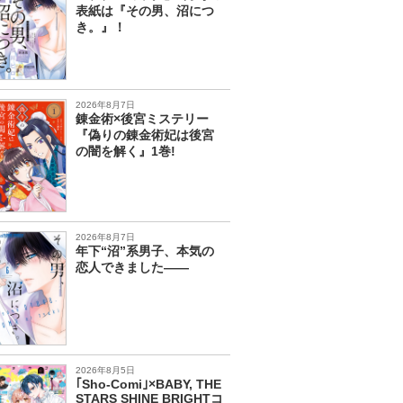
表紙は『その男、沼につ
き。』！
2026年8月7日
錬金術×後宮ミステリー
『偽りの錬金術妃は後宮
の闇を解く』1巻!
2026年8月7日
年下“沼”系男子、本気の
恋人できました――
2026年8月5日
｢Sho-Comi｣×BABY, THE
STARS SHINE BRIGHTコ