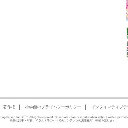
・著作権
小学館のプライバシーポリシー
インフォマティブデ
hogakukan Inc. 2021 All rights reserved. No reproduction or republication without written permiss
掲載の記事・写真・イラスト等のすべてのコンテンツの無断複写・転載を禁じます。