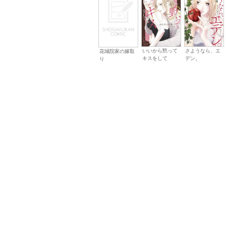
いいから黙って
さようなら、エ
花城院家の嫁取
キスをして
デン。
り