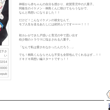
神様から赤ちゃんの自分を授かり、絶賛育児中の八重子。
同級生のイケメン・桐島くんに助けてもらうなかで、
なんと両想いになりました！！
だけど！こんなイケメンの彼女なんて、
モブ人生を送るあたしには絶対ムリですーーー！！！
初カレができた戸惑いと育児の中で思い出す
幼少期のトラウマに悩まされる八重子。
「なんで私は愛されなかったんだろう…」
認下さ
でも！桐島くんならそんな不安も全部包んでくれるはず…！！
い
ドキドキ両想い編スタートですっ！！
02/14
00000
epub