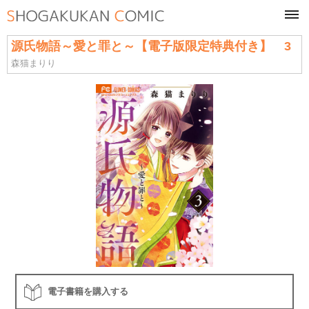
tog
navi
源氏物語～愛と罪と～【電子版限定特典付き】 3
森猫まりり
電子書籍を購入する