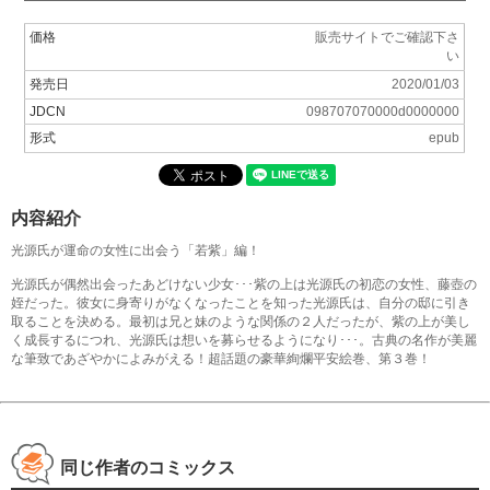
価格
販売サイトでご確認下さ
い
発売日
2020/01/03
JDCN
098707070000d0000000
形式
epub
内容紹介
光源氏が運命の女性に出会う「若紫」編！
光源氏が偶然出会ったあどけない少女･･･紫の上は光源氏の初恋の女性、藤壺の
姪だった。彼女に身寄りがなくなったことを知った光源氏は、自分の邸に引き
取ることを決める。最初は兄と妹のような関係の２人だったが、紫の上が美し
く成長するにつれ、光源氏は想いを募らせるようになり･･･。古典の名作が美麗
な筆致であざやかによみがえる！超話題の豪華絢爛平安絵巻、第３巻！
同じ作者のコミックス