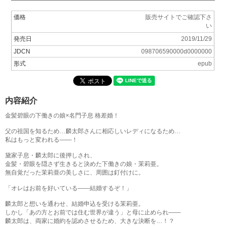
価格
販売サイトでご確認下さ
い
発売日
2019/11/29
JDCN
098706590000d0000000
形式
epub
内容紹介
金髪碧眼の下働きの娘×名門子息 格差婚！
父の祖国を知るため…麟太郎さんに相応しいレディになるため…
私はもっと変われる――！
黛家子息・麟太郎に後押しされ、
金髪・碧眼を隠さず生きると決めた下働きの娘・茉莉亜。
無自覚だった茉莉亜の美しさに、周囲は釘付けに。
「オレはお前を好いている――結婚するぞ！」
麟太郎と想いを通わせ、結婚申込を受ける茉莉亜。
しかし「あの方とお前では住む世界が違う」と母に止められ――
麟太郎は、両家に婚約を認めさせるため、大きな決断を…！？