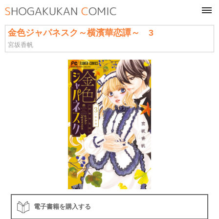
tog
navi
金色ジャパネスク～横濱華恋譚～ 3
宮坂香帆
電子書籍を購入する