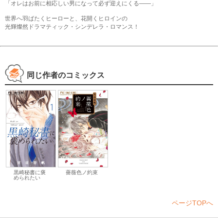
「オレはお前に相応しい男になって必ず迎えにくる――」
世界へ羽ばたくヒーローと、花開くヒロインの
光輝燦然ドラマティック・シンデレラ・ロマンス！
同じ作者のコミックス
黒崎秘書に褒
薔薇色ノ約束
められたい
ページTOPへ