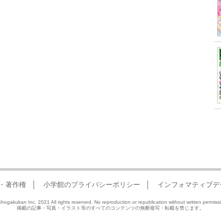
・著作権
小学館のプライバシーポリシー
インフォマティブデ
hogakukan Inc. 2021 All rights reserved. No reproduction or republication without written permiss
掲載の記事・写真・イラスト等のすべてのコンテンツの無断複写・転載を禁じます。