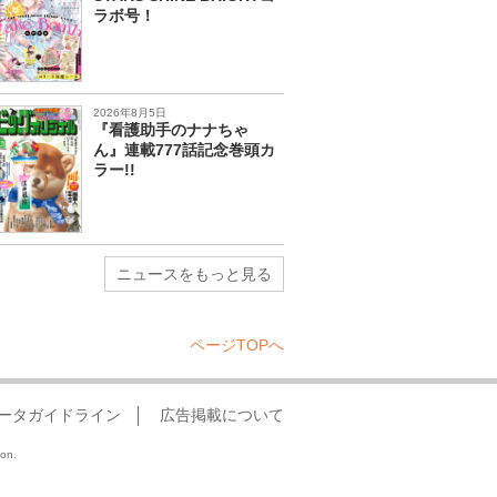
ラボ号！
2026年8月5日
『看護助手のナナちゃ
ん』連載777話記念巻頭カ
ラー!!
ニュースをもっと見る
ページTOPへ
ータガイドライン
広告掲載について
ion.