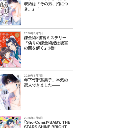
表紙は『その男、沼につ
き。』！
2026年8月7日
錬金術×後宮ミステリー
『偽りの錬金術妃は後宮
の闇を解く』1巻!
2026年8月7日
年下“沼”系男子、本気の
恋人できました――
2026年8月5日
｢Sho-Comi｣×BABY, THE
STARS SHINE BRIGHTコ