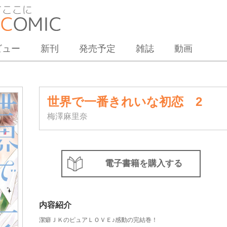
ビュー
新刊
発売予定
雑誌
動画
世界で一番きれいな初恋 2
梅澤麻里奈
電子書籍を購入する
内容紹介
潔癖ＪＫのピュアＬＯＶＥ♪感動の完結巻！