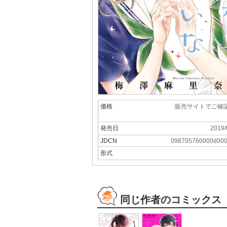
価格
販売サイトでご確
発売日
2019/
JDCN
098705760000d00
形式
同じ作者のコミックス