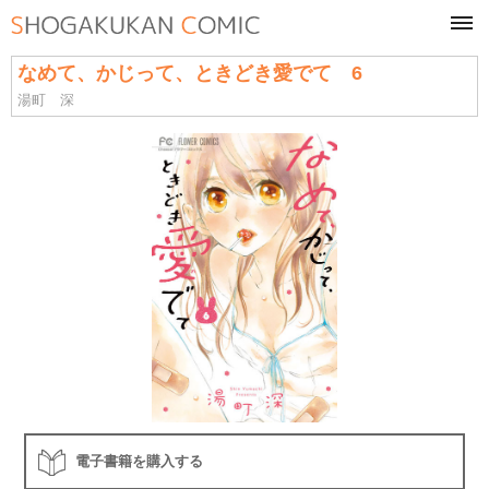
tog
navi
なめて、かじって、ときどき愛でて 6
湯町 深
電子書籍を購入する