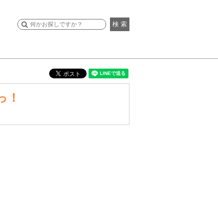
検 索
いっ！