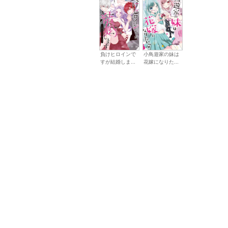
小鳥遊家の妹は
負けヒロインで
花嫁になりた...
すが結婚しま...