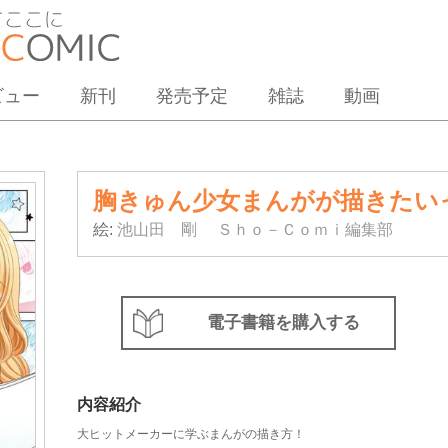
ビュー
新刊
発売予定
雑誌
動画
胸きゅん少女まんがが描きた
絵:
池山田 剛
Ｓｈｏ－Ｃｏｍｉ編集部
電子書籍を購入する
内容紹介
大ヒットメーカーに学ぶまんがの描き方！