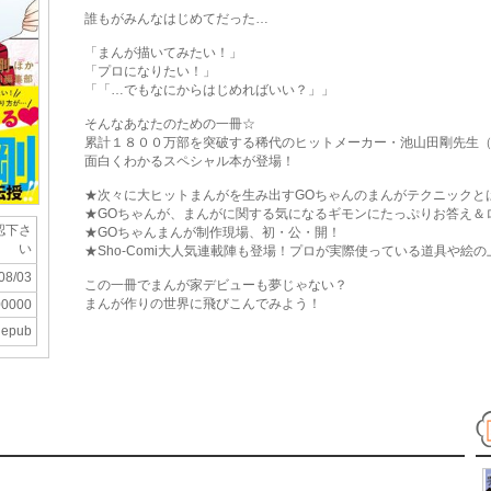
誰もがみんなはじめてだった…
「まんが描いてみたい！」
「プロになりたい！」
「「…でもなにからはじめればいい？」」
そんなあなたのための一冊☆
累計１８００万部を突破する稀代のヒットメーカー・池山田剛先生（
面白くわかるスペシャル本が登場！
★次々に大ヒットまんがを生み出すGOちゃんのまんがテクニックと
★GOちゃんが、まんがに関する気になるギモンにたっぷりお答え＆
認下さ
★GOちゃんまんが制作現場、初・公・開！
い
★Sho-Comi大人気連載陣も登場！プロが実際使っている道具や絵
08/03
この一冊でまんが家デビューも夢じゃない？
まんが作りの世界に飛びこんでみよう！
00000
epub