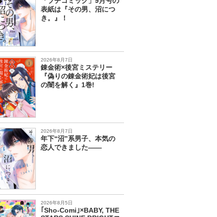
「プチコミック」9月号の
表紙は『その男、沼につ
き。』！
2026年8月7日
錬金術×後宮ミステリー
『偽りの錬金術妃は後宮
の闇を解く』1巻!
2026年8月7日
年下“沼”系男子、本気の
恋人できました――
2026年8月5日
｢Sho-Comi｣×BABY, THE