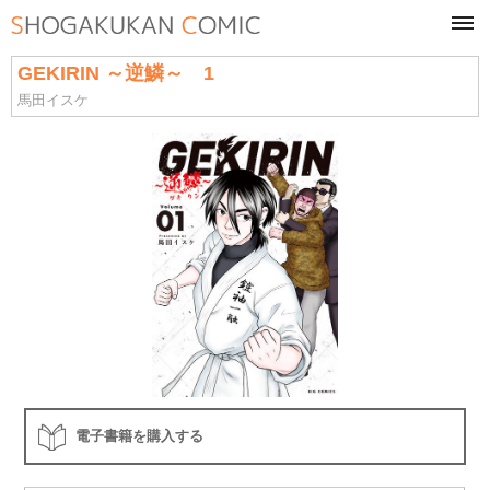
tog
navi
GEKIRIN ～逆鱗～ 1
馬田イスケ
電子書籍を購入する