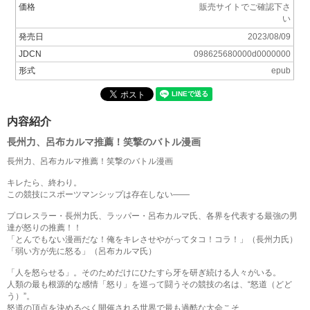
価格
販売サイトでご確認下さ
い
発売日
2023/08/09
JDCN
098625680000d0000000
形式
epub
内容紹介
長州力、呂布カルマ推薦！笑撃のバトル漫画
長州力、呂布カルマ推薦！笑撃のバトル漫画
キレたら、終わり。
この競技にスポーツマンシップは存在しない――
プロレスラー・長州力氏、ラッパー・呂布カルマ氏、各界を代表する最強の男
達が怒りの推薦！！
「とんでもない漫画だな！俺をキレさせやがってタコ！コラ！」（長州力氏）
「弱い方が先に怒る」（呂布カルマ氏）
「人を怒らせる」。そのためだけにひたすら牙を研ぎ続ける人々がいる。
人類の最も根源的な感情「怒り」を巡って闘うその競技の名は、“怒道（どど
う）”。
怒道の頂点を決めるべく開催される世界で最も過酷な大会こそ