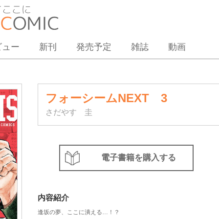
ビュー
新刊
発売予定
雑誌
動画
フォーシームNEXT 3
さだやす 圭
電子書籍を購入する
内容紹介
逢坂の夢、ここに潰える…！？