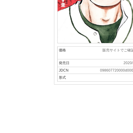
価格
販売サイトでご確
発売日
2020/
JDCN
098607720000d00
形式