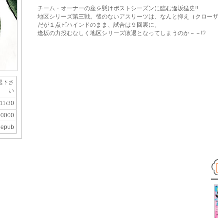
チーム・オーナーの座を懸けポストシーズンに臨む逢坂猛史!!
地区シリーズ第三戦。後のないアスリーツは、なんと抑え（クロー
だが１点ビハインドのまま、試合は９回裏に。
逢坂の力投むなしく地区シリーズ敗退となってしまうのか－－!?
認下さ
い
11/30
00000
epub