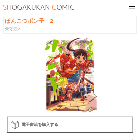
tog
navi
ぽんこつポン子 2
矢寺圭太
電子書籍を購入する