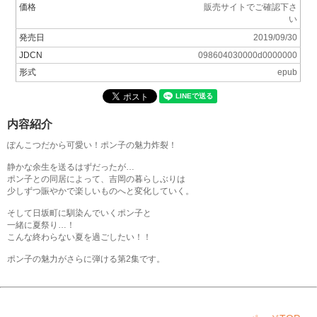
価格
販売サイトでご確認下さ
い
発売日
2019/09/30
JDCN
098604030000d0000000
形式
epub
内容紹介
ぽんこつだから可愛い！ポン子の魅力炸裂！
静かな余生を送るはずだったが…
ポン子との同居によって、吉岡の暮らしぶりは
少しずつ賑やかで楽しいものへと変化していく。
そして日坂町に馴染んでいくポン子と
一緒に夏祭り…！
こんな終わらない夏を過ごしたい！！
ポン子の魅力がさらに弾ける第2集です。