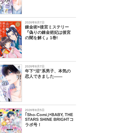
2026年8月7日
錬金術×後宮ミステリー
『偽りの錬金術妃は後宮
の闇を解く』1巻!
2026年8月7日
年下“沼”系男子、本気の
恋人できました――
2026年8月5日
｢Sho-Comi｣×BABY, THE
STARS SHINE BRIGHTコ
ラボ号！