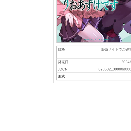
価格
販売サイトでご確
発売日
2024/
JDCN
098532130000d00
形式