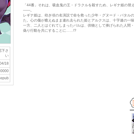
「44番」それは、吸血鬼の王・ドラクルを殺すため、レギナ姫の替
――。
レギナ姫は、幼き頃の名演説で命を救った少年・グヌード・バタル
た。心の傷が癒えぬまま連れ去られた姫とアルクスは、十字連の一
一方、二人とはぐれてしまったバルは、供物として捧げられた人間
偽り行動を共にすることに……!?
認下さ
い
04/18
00000
epub