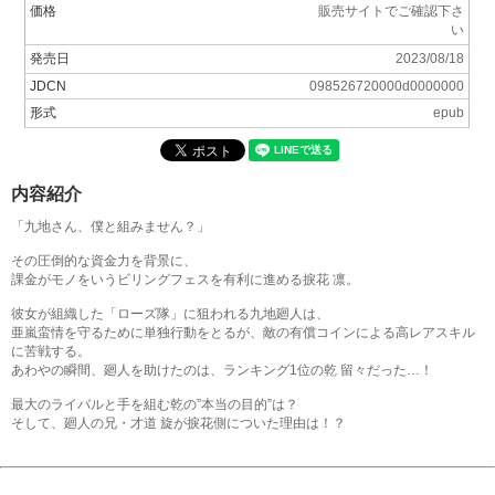
価格
販売サイトでご確認下さ
い
発売日
2023/08/18
JDCN
098526720000d0000000
形式
epub
内容紹介
「九地さん、僕と組みません？」
その圧倒的な資金力を背景に、
課金がモノをいうビリングフェスを有利に進める捩花 凛。
彼女が組織した「ローズ隊」に狙われる九地廻人は、
亜嵐蛮情を守るために単独行動をとるが、敵の有償コインによる高レアスキル
に苦戦する。
あわやの瞬間、廻人を助けたのは、ランキング1位の乾 留々だった…！
最大のライバルと手を組む乾の”本当の目的”は？
そして、廻人の兄・才道 旋が捩花側についた理由は！？