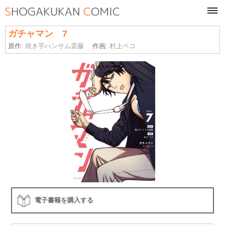
tog
navi
ガチャマン 7
原作:
焼き芋ハンサム斎藤
作画:
村上ペコ
電子書籍を購入する