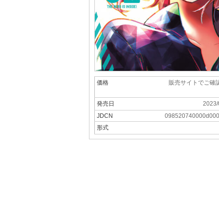
価格
販売サイトでご確
発売日
2023/
JDCN
098520740000d00
形式