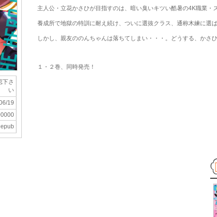
主人公・立花かさひが目指すのは、暗い臭いキツい酷暑の4K職業・
養成所で地獄の特訓に耐え続け、ついに選抜クラス、通称木練に選
しかし、親友ののんちゃんは落ちてしまい・・・。どうする、かさ
１・２巻、同時発売！
認下さ
い
06/19
00000
epub