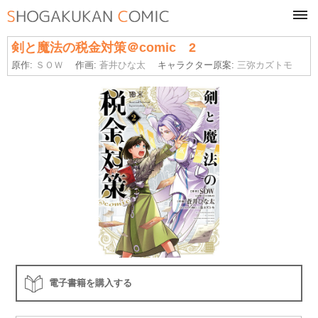
tog
navi
剣と魔法の税金対策＠comic 2
原作:
ＳＯＷ
作画:
蒼井ひな太
キャラクター原案:
三弥カズトモ
電子書籍を購入する