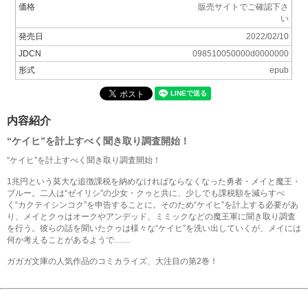
価格
販売サイトでご確認下さ
い
発売日
2022/02/10
JDCN
098510050000d0000000
形式
epub
内容紹介
“ケイヒ”を計上すべく聞き取り調査開始！
“ケイヒ”を計上すべく聞き取り調査開始！
1兆円という莫大な追徴課税を納めなければならなくなった勇者・メイと魔王・
ブルー。二人は“ゼイリシ”の少女・クゥと共に、少しでも課税額を減らすべ
く“カクテイシンコク”を申告することに。そのため“ケイヒ”を計上する必要があ
り、メイとクゥはオークやアンデッド、ミミックなどの魔王軍に聞き取り調査
を行う。彼らの話を聞いたクゥは様々な“ケイヒ”を洗い出していくが、メイには
何か考えることがあるようで……
ガガガ文庫の人気作品のコミカライズ、大注目の第2巻！