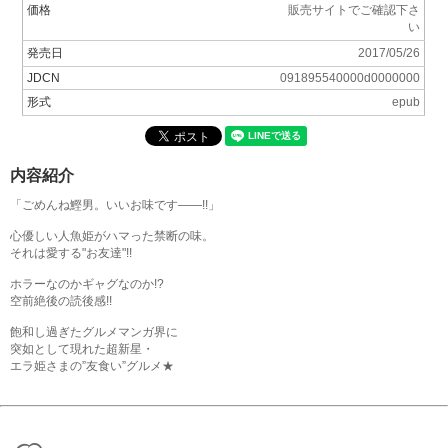
価格
販売サイトでご確認下さ
い
発売日
2017/05/26
JDCN
091895540000d0000000
形式
epub
内容紹介
「ごめんね鰹男。いいお味です――!!」
心優しい人魚姫がハマった禁断の味。
それは愛する"お友達"!!
ホラーなのかギャグなのか!?
空前絶後の読後感!!
飽和し過ぎたグルメマンガ界に
突如として現れた超新星・
エラ姫さまの”友食い”グルメ★