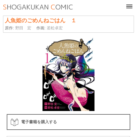
tog
navi
人魚姫のごめんねごはん １
原作:
野田 宏
作画:
若松卓宏
電子書籍を購入する