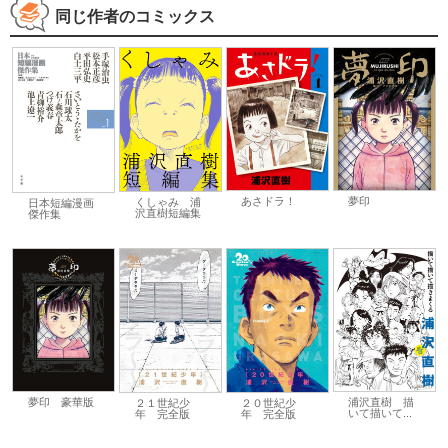
同じ作者のコミックス
あさドラ！
夢印
くしゃみ 浦
日本短編漫画
沢直樹短編集
傑作集
夢印 豪華版
浦沢直樹 描
２１世紀少
２０世紀少
いて描いて...
年 完全版
年 完全版