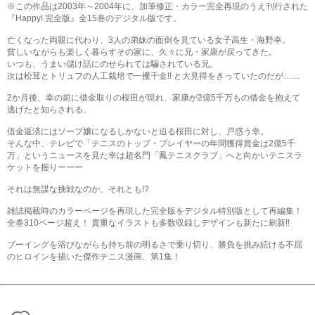
※この作品は2003年～2004年に、加筆修正・カラー完全再現のうえ刊行された
『Happy! 完全版』全15巻のデジタル版です。
亡くなった両親に代わり、3人の弟妹の面倒を見ている女子高生・海野幸。
貧しいながらも楽しく暮らすその家に、久々に兄・家康が戻ってきた。
いつも、うまい儲け話にのせられては騙されている兄。
次は松茸とトリュフの人工栽培で一攫千金!! と大見得をきっていたのだが……
2か月後、幸の前に借金取りの桜田が現れ、家康が2億5千万もの借金を抱えて
逃げたと知らされる。
借金返済にはソープ嬢になるしかないと迫る桜田に対し、戸惑う幸。
そんな中、テレビで「テニスのトップ・プレイヤーの年間獲得賞金は2億5千
万」というニュースを見た幸は超名門「鳳テニスクラブ」へと向かいテニスラ
ケットを握りーーー
それは無謀な挑戦なのか、それとも!?
雑誌掲載時のカラーページを再現した完全版をデジタル特別版として再編集！
全巻310ページ超え！ 貴重なイラストも多数収録しデザインも新たに刷新!!
ブーイングを浴びながらも持ち前の明るさで乗り切り、勝負を挑み続ける不屈
のヒロインを描いた傑作テニス漫画、第1集！