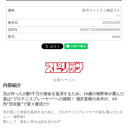
価格
販売サイトでご確認下さ
い
発売日
2022/12/28
JDCN
091877410000d0000000
形式
epub
公式ページへ
内容紹介
兄が作った2億5千万の借金を返済するため、18歳の海野幸が選んだ
道は“プロテニスプレーヤー”への挑戦！ 浦沢直樹の名作が、A5
判“完全版”で堂々復活だ!!
兄の残した借金を返済するために、プロのテニスプレイヤーの道を選んだヒロ
イン・海野幸!!
果たして、彼女に幸せは訪れるのか!?