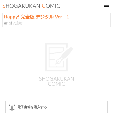
tog
navi
Happy! 完全版 デジタル Ver 1
画:
浦沢直樹
電子書籍を購入する