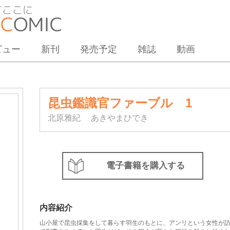
ビュー
新刊
発売予定
雑誌
動画
昆虫鑑識官ファーブル 1
北原雅紀
あきやまひでき
電子書籍を購入する
内容紹介
山小屋で昆虫採集をして暮らす羽生のもとに、アンリという女性が