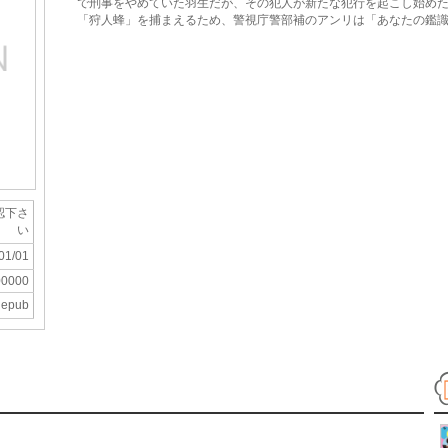
で刑事をやめていた羽生だが、その犯人が新たな犯行を起こし始め
「狩人蜂」を捕まえるため、警視庁警部補のアンリは「あなたの鑑
認下さ
い
01/01
00000
epub