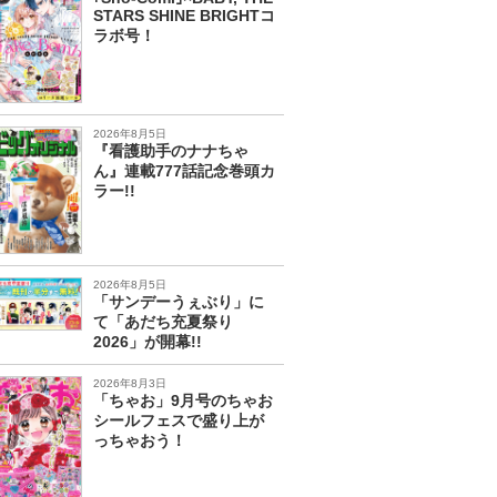
STARS SHINE BRIGHTコ
ラボ号！
2026年8月5日
『看護助手のナナちゃ
ん』連載777話記念巻頭カ
ラー!!
2026年8月5日
「サンデーうぇぶり」に
て「あだち充夏祭り
2026」が開幕!!
2026年8月3日
「ちゃお」9月号のちゃお
シールフェスで盛り上が
っちゃおう！