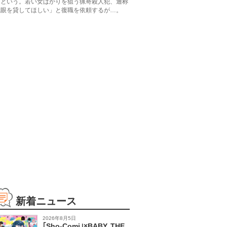
たという。若い女ばかりを狙う猟奇殺人犯、通称
識眼を貸してほしい」と復職を依頼するが…。
新着ニュース
2026年8月5日
｢Sho-Comi｣×BABY, THE