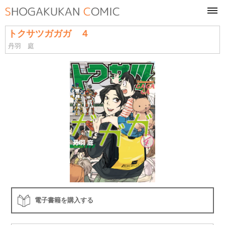
tog
navi
トクサツガガガ ４
丹羽 庭
電子書籍を購入する