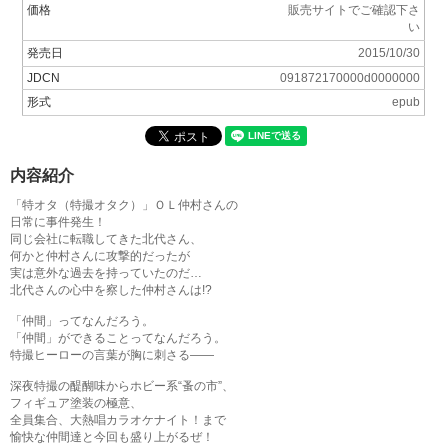
価格
販売サイトでご確認下さ
い
発売日
2015/10/30
JDCN
091872170000d0000000
形式
epub
内容紹介
「特オタ（特撮オタク）」ＯＬ仲村さんの
日常に事件発生！
同じ会社に転職してきた北代さん、
何かと仲村さんに攻撃的だったが
実は意外な過去を持っていたのだ…
北代さんの心中を察した仲村さんは!?
「仲間」ってなんだろう。
「仲間」ができることってなんだろう。
特撮ヒーローの言葉が胸に刺さる――
深夜特撮の醍醐味からホビー系“蚤の市”、
フィギュア塗装の極意、
全員集合、大熱唱カラオケナイト！まで
愉快な仲間達と今回も盛り上がるぜ！