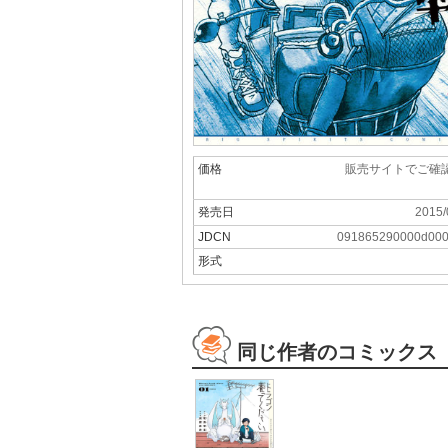
価格
販売サイトでご確
発売日
2015/
JDCN
091865290000d00
形式
同じ作者のコミックス