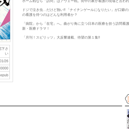
ホーム戦なら「訪問」はアウェー戦。街中の家が看護の現場と言わ
ドジで泣き虫…だけど熱い!! 「ナイチンゲールになりたい」が口癖
の看護を待つのはどんな利用者か？
「病院」から「在宅」へ。曲がり角に立つ日本の医療を担う訪問看
新・医療ドラマ！
「月刊！スピリッツ」大反響連載、待望の第１集!!
認下さ
い
01/26
00000
epub