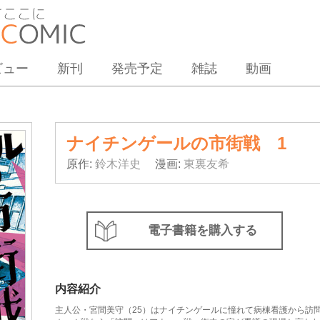
ビュー
新刊
発売予定
雑誌
動画
ナイチンゲールの市街戦 1
原作:
鈴木洋史
漫画:
東裏友希
電子書籍を購入する
内容紹介
主人公・宮間美守（25）はナイチンゲールに憧れて病棟看護から訪