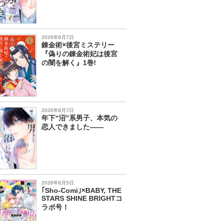
2026年8月7日
錬金術×後宮ミステリー
『偽りの錬金術妃は後宮
の闇を解く』1巻!
2026年8月7日
年下“沼”系男子、本気の
恋人できました――
2026年8月5日
｢Sho-Comi｣×BABY, THE
STARS SHINE BRIGHTコ
ラボ号！