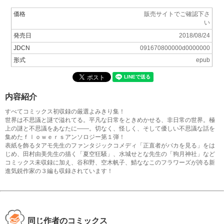
価格
販売サイトでご確認下さ
い
発売日
2018/08/24
JDCN
091670800000d0000000
形式
epub
内容紹介
すべてコミックス初収録の厳選よみきり集！
世界は不思議と謎で溢れてる。平凡な日常をときめかせる、非日常の世界。極
上の謎と不思議をあなたに――。切なく、怪しく、そして優しい不思議な話を
集めたｆｌｏｗｅｒｓアンソロジー第１弾！
表紙を飾るタアモ先生のファンタジックコメディ「正直者がバカを見る」をは
じめ、田村由美先生の描く「夏空狂騒」、水城せとな先生の「狗月神社」など
コミックス未収録に加え、谷和野、空木帆子、鯖ななこのフラワーズが誇る新
進気鋭作家の３編も収録されています！
同じ作者のコミックス