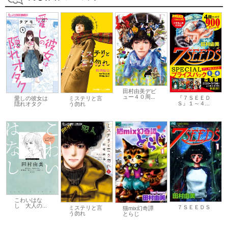
田村由美デビ
ュー４０周...
『７ＳＥＥＤ
愛しの彼女は
ミステリと言
Ｓ』１～４...
隠れオタク
う勿れ
こわいはな
し 大人の...
７ＳＥＥＤＳ
ミステリと言
猫mix幻奇譚
う勿れ
とらじ