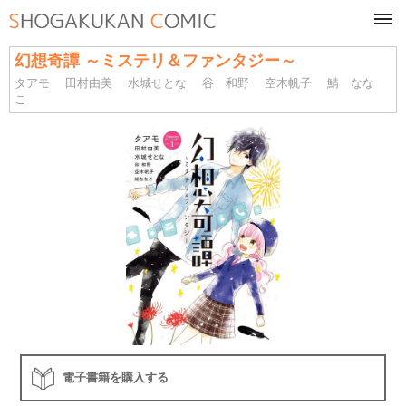
tog
navi
幻想奇譚 ～ミステリ＆ファンタジー～
タアモ
田村由美
水城せとな
谷 和野
空木帆子
鯖 なな
こ
電子書籍を購入する