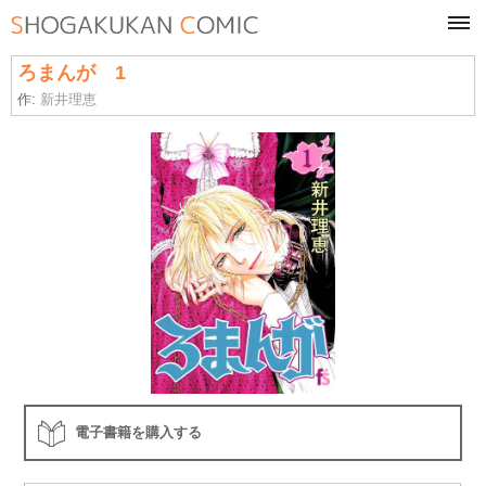
tog
navi
ろまんが 1
作:
新井理恵
電子書籍を購入する