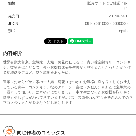
価格
販売サイトでご確認下さ
い
発売日
2019/02/01
JDCN
091670610000d0000000
形式
epub
内容紹介
世界有数大富豪、宝塚家一人娘・菊花に仕えるは、青い瞳金髪青年・コンチキ
チ。彼望みはただ１つ、菊花お嬢様成長を生暖かく見守ることだっただが!? 作
者初純愛ラブコメ、愛と感動をあなたに。
宝塚（たからづか）家の一人娘・菊花（きつか）お嬢様に身を尽くしてお仕え
している青年・コンチキチ。彼のクローン・喜稔（きねん）も新たに宝塚家の
一員として加わり、にぎやかになりました。中学生になったお嬢様を取り巻く
環境も少しずつ変わってきていますが…?若干常識外れな方々を巻き込んでのラ
ブコメ少女まんがをあなたにお届けします。
同じ作者のコミックス