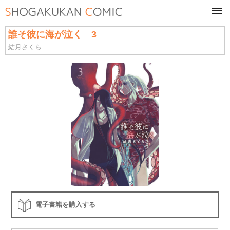
tog
navi
誰そ彼に海が泣く 3
結月さくら
電子書籍を購入する