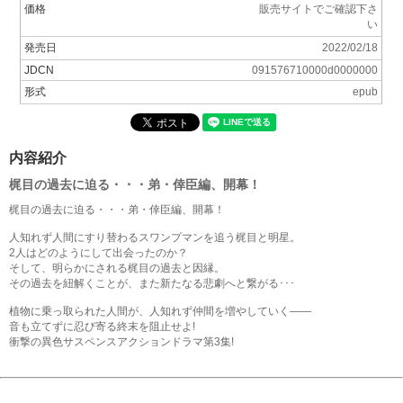
価格
販売サイトでご確認下さ
い
発売日
2022/02/18
JDCN
091576710000d0000000
形式
epub
内容紹介
梶目の過去に迫る・・・弟・倖臣編、開幕！
梶目の過去に迫る・・・弟・倖臣編、開幕！
人知れず人間にすり替わるスワンプマンを追う梶目と明星。
2人はどのようにして出会ったのか？
そして、明らかにされる梶目の過去と因縁。
その過去を紐解くことが、また新たなる悲劇へと繋がる･･･
植物に乗っ取られた人間が、人知れず仲間を増やしていく――
音も立てずに忍び寄る終末を阻止せよ!
衝撃の異色サスペンスアクションドラマ第3集!