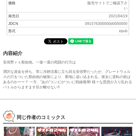
価格
販売サイトでご確認下さ
い
発売日
2021/04/19
JDCN
091576300000d0000000
形式
epub
内容紹介
安倍野ｖｓ那由他。一進一退の死闘の行方は
潤沢な資金を持ち、常に冷静沈着に立ち回る安倍野だったが、グレートウェル
スの穴をついた那由他の秘策により、窮地に追い込まれる。彼女に逆転の術は
あるのかーー？ 一方、"あの"コンビがついに戦線復帰! 様々な思惑が入り乱れる
バトルからますます目が離せない!!
同じ作者のコミックス