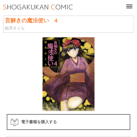
tog
navi
言解きの魔法使い 4
結月さくら
電子書籍を購入する