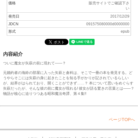
価格
販売サイトでご確認下さ
い
発売日
2017/12/29
JDCN
091575080000d0000000
形式
epub
内容紹介
ついに魔女が矢萩の前に現れて――？
元婚約者の海鈴の部屋に入った矢萩と倉科は、そこで一冊の本を発見する。ど
うやらそこには矢萩の身に起きたことを知る手がかりが記されているらしい
が、結界がはられており、開くことができず……？ 本について思いをめぐらす
矢萩だったが、そんな彼の前に魔女が現れる! 彼女が語る驚きの言葉とは――？
物語が核心に迫りつつある昭和魔法奇譚、第４集!!
ページTOPへ