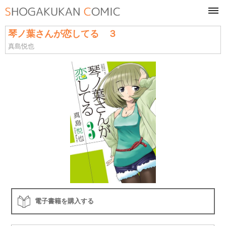
tog
navi
琴ノ葉さんが恋してる ３
真島悦也
電子書籍を購入する