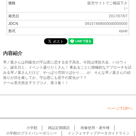
価格
販売サイトでご確認下さ
い
発売日
2017/07/07
JDCN
091574890000d0000000
形式
epub
内容紹介
琴ノ葉さんは同級生の守山君に恋する女子高生。今回は球技大会、ハロウィ
ン、誕生日と、イベント盛りだくさん！ 事あるごとに積極的なアプローチを試
みる琴ノ葉さんだけど、やっぱり空回りばかり……が、そんな琴ノ葉さんの頑
張りが功を奏してか、守山君にも若干の変化が？？
クール系天然女子ラブコメ、第３集！！
ページTOPへ
小学館
雑誌定期購読
画像使用・著作権
小学館のプライバシーポリシー
インフォマティブデータガイドライン