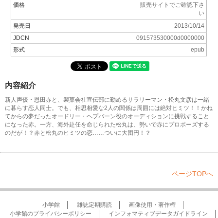
価格
販売サイトでご確認下さ
い
発売日
2013/10/14
JDCN
091573530000d0000000
形式
epub
内容紹介
新人声優・恩田赤と、製菓会社宣伝部に勤めるサラリーマン・松丸文彦は一緒
に暮らす恋人同士。でも、相思相愛な2人の関係は周囲には絶対ヒミツ！！かね
てからの夢だったオードリー・ヘプバーン役のオーディションに挑戦すること
になった赤。一方、海外赴任を命じられた松丸は、勢いで赤にプロポーズする
のだが！？赤と松丸のヒミツの恋……ついに大団円！？
ページTOPへ
小学館
雑誌定期購読
画像使用・著作権
小学館のプライバシーポリシー
インフォマティブデータガイドライン