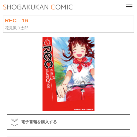
tog
navi
REC 16
花見沢Ｑ太郎
電子書籍を購入する