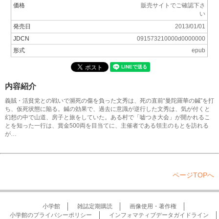
価格
販売サイトでご確認下さ
い
発売日
2013/01/01
JDCN
091573210000d0000000
形式
epub
内容紹介
義賊・活貧党との戦いで瀕死の傷を負った文秀は、死の直前“曼陀羅華の鍼”を打
ち、仮死状態に陥る。鍼の効果で、過去に意識が逆行した文秀は、気が付くと
幻想の中で山道、房子と旅をしていた。ある村で「嘘つき大会」が開かれるこ
とを知った一行は、賞金500両を目当てに、主催者である領主のもとを訪れる
が…
ページTOPへ
小学館
雑誌定期購読
画像使用・著作権
小学館のプライバシーポリシー
インフォマティブデータガイドライン