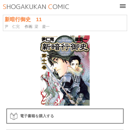
tog
navi
新暗行御史 11
尹 仁完
作画:
梁 慶一
電子書籍を購入する